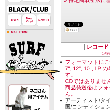
» 特定商取引法に
New
Used
NewCD
Vinyl
MAIL FORM
│
レコード
│
この商
フォーマットにご
7", 12", 1
す。
CDではありませ
商品発送後はフォ
ん。
アーティスト/タイ
国/コンディショ