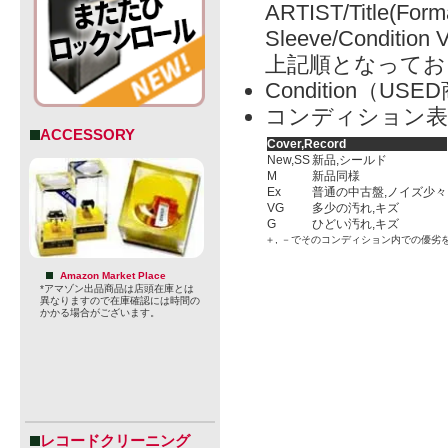
ARTIST/Title(Form
Sleeve/Condition 
上記順となってお
Condition（
コンディション表
ACCESSORY
Cover,Record
New,SS
新品,シールド
M
新品同様
Ex
普通の中古盤,ノイズ少々
VG
多少の汚れ,キズ
G
ひどい汚れ,キズ
＋, －でそのコンディション内での優劣
Amazon Market Place
*アマゾン出品商品は店頭在庫とは
異なりますので在庫確認には時間の
かかる場合がございます。
レコードクリーニング