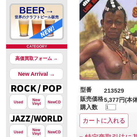
BEER→
世界のクラフトビール販売
CATEGORY
高価買取フォーム →
New Arrival →
型番
213529
販売価格
5,377円(本
New
Used
NewCD
Vinyl
購入数
New
Used
NewCD
Vinyl