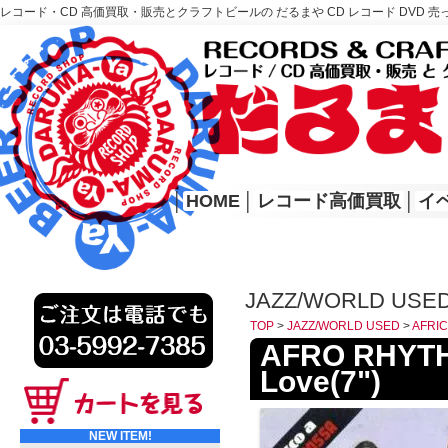
レコード・CD 高価買取・販売とクラフトビールの だるまや CD レコード DVD 売
レコード高価買取はこちら
HOME
│
HOME
│
レコード高価買取
│
イ
JAZZ/WORLD USED
TOP
>
JAZZ/WORLD USED
>
AFRIC
AFRO RHYTHM
Love(7")
NEW ITEM!