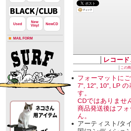
New
Used
NewCD
Vinyl
MAIL FORM
│
レコード
│
この商
フォーマットにご
7", 12", 1
す。
CDではありませ
商品発送後はフォ
ん。
アーティスト/タイ