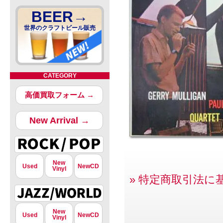
BEER→
世界のクラフトビール販売
CATEGORY
高価買取フォーム →
New Arrival →
New
Used
NewCD
Vinyl
» 特定商取引法に
New
Used
NewCD
Vinyl