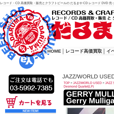
レコード・CD 高価買取・販売とクラフトビールの だるまや CD レコード DVD 売
レコード高価買取はこちら
HOME
│
HOME
│
レコード高価買取
│
イ
JAZZ/WORLD USED
TOP
>
JAZZ/WORLD USED
>
JAZZ 
Desmond Quartet(LP)
GERRY MULL
Gerry Mullig
NEW ITEM!