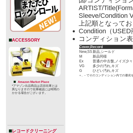
国/コンディショ
ARTIST/Title(Form
Sleeve/Condition 
上記順となってお
Condition（
コンディション表
ACCESSORY
Cover,Record
New,SS
新品,シールド
M
新品同様
Ex
普通の中古盤,ノイズ少々
VG
多少の汚れ,キズ
G
ひどい汚れ,キズ
＋, －でそのコンディション内での優劣
Amazon Market Place
*アマゾン出品商品は店頭在庫とは
異なりますので在庫確認には時間の
かかる場合がございます。
レコードクリーニング