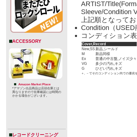
ARTIST/Title(Form
Sleeve/Condition 
上記順となってお
Condition（
コンディション表
ACCESSORY
Cover,Record
New,SS
新品,シールド
M
新品同様
Ex
普通の中古盤,ノイズ少々
VG
多少の汚れ,キズ
G
ひどい汚れ,キズ
＋, －でそのコンディション内での優劣
Amazon Market Place
*アマゾン出品商品は店頭在庫とは
異なりますので在庫確認には時間の
かかる場合がございます。
レコードクリーニング