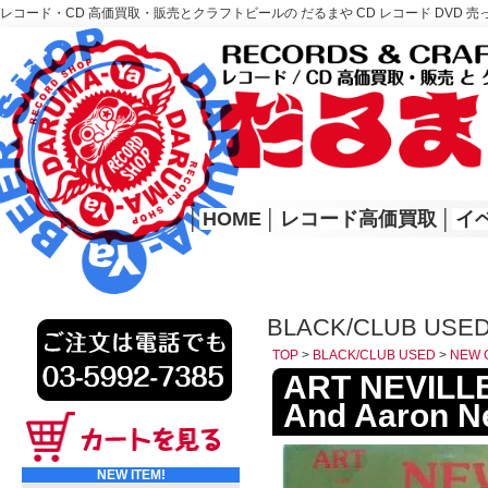
レコード・CD 高価買取・販売とクラフトビールの だるまや CD レコード DVD 売
レコード高価買取はこちら
HOME
│
HOME
│
レコード高価買取
│
イ
BLACK/CLUB USE
TOP
>
BLACK/CLUB USED
>
NEW 
ART NEVILLE
And Aaron Ne
NEW ITEM!