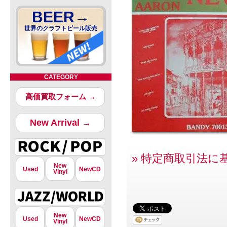
BEER→
世界のクラフトビール販売
CATEGORY
高価買取フォーム →
New Arrival →
» 特定商取引法に
New
Used
NewCD
Vinyl
New
Used
NewCD
Vinyl