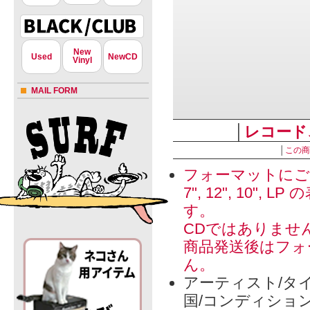
New
Used
NewCD
Vinyl
MAIL FORM
│
レコード
│
この商
フォーマットにご
7", 12", 1
す。
CDではありませ
商品発送後はフォ
ん。
アーティスト/タイ
国/コンディショ