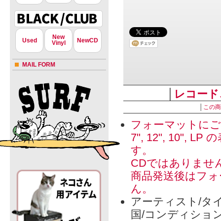
New
Used
NewCD
Vinyl
MAIL FORM
│
レコード
│
この商
フォーマットにご
7", 12", 1
す。
CDではありませ
商品発送後はフォ
ん。
アーティスト/タイ
国/コンディショ