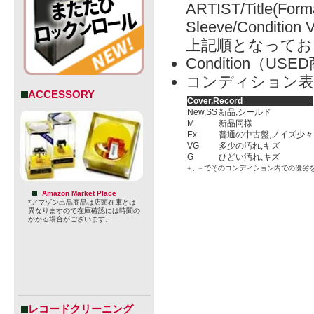
ARTIST/Title(Form
Sleeve/Condition 
上記順となってお
Condition（
コンディション表
ACCESSORY
Cover,Record
New,SS
新品,シールド
M
新品同様
Ex
普通の中古盤,ノイズ少々
VG
多少の汚れ,キズ
G
ひどい汚れ,キズ
＋, －でそのコンディション内での優劣
Amazon Market Place
*アマゾン出品商品は店頭在庫とは
異なりますので在庫確認には時間の
かかる場合がございます。
レコードクリーニング