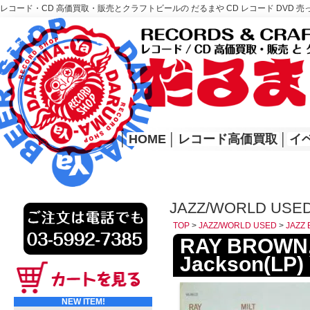
レコード・CD 高価買取・販売とクラフトビールの だるまや CD レコード DVD 売
レコード高価買取はこちら
HOME
│
HOME
│
レコード高価買取
│
イ
JAZZ/WORLD USED
TOP
>
JAZZ/WORLD USED
>
JAZZ 
RAY BROWN, 
Jackson(LP)
NEW ITEM!