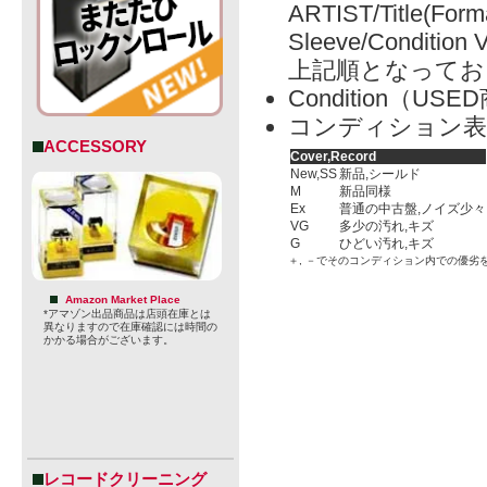
ARTIST/Title(Form
Sleeve/Condition 
上記順となってお
Condition（
コンディション表
ACCESSORY
Cover,Record
New,SS
新品,シールド
M
新品同様
Ex
普通の中古盤,ノイズ少々
VG
多少の汚れ,キズ
G
ひどい汚れ,キズ
＋, －でそのコンディション内での優劣
Amazon Market Place
*アマゾン出品商品は店頭在庫とは
異なりますので在庫確認には時間の
かかる場合がございます。
レコードクリーニング