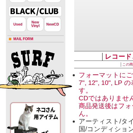
New
Used
NewCD
Vinyl
MAIL FORM
│
レコード
│
この商
フォーマットにご
7", 12", 1
す。
CDではありませ
商品発送後はフォ
ん。
アーティスト/タイ
国/コンディショ