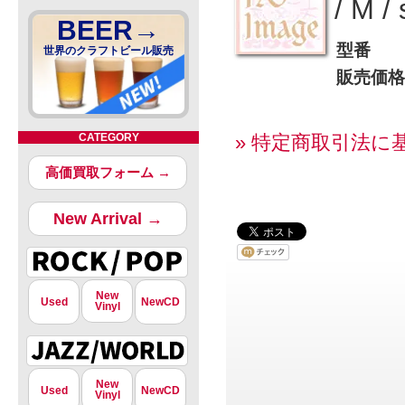
/ M / 
BEER→
型番
世界のクラフトビール販売
販売価格
CATEGORY
» 特定商取引法に
高価買取フォーム →
New Arrival →
New
Used
NewCD
Vinyl
New
Used
NewCD
Vinyl