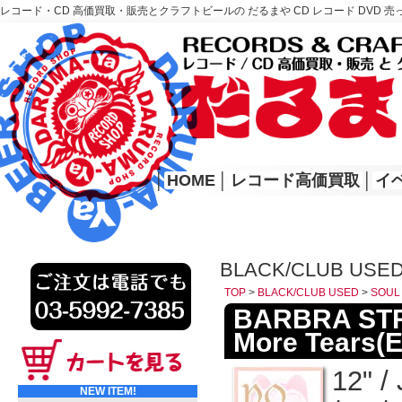
レコード・CD 高価買取・販売とクラフトビールの だるまや CD レコード DVD 売
レコード高価買取はこちら
HOME
│
HOME
│
レコード高価買取
│
イ
BLACK/CLUB USE
TOP
>
BLACK/CLUB USED
>
SOUL
BARBRA STR
More Tears(E
12" /
NEW ITEM!