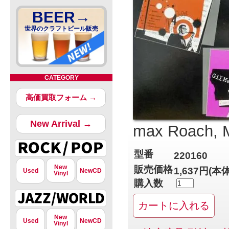
BEER→
世界のクラフトビール販売
CATEGORY
高価買取フォーム →
New Arrival →
max Roach, M
型番
220160
New
販売価格
1,637円(本
Used
NewCD
Vinyl
購入数
New
Used
NewCD
Vinyl