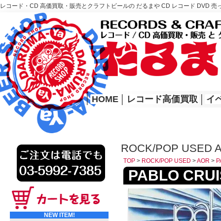
レコード・CD 高価買取・販売とクラフトビールの だるまや CD レコード DVD 売
レコード高価買取はこちら
HOME
│
HOME
│
レコード高価買取
│
イ
ROCK/POP USED 
TOP
>
ROCK/POP USED
>
AOR
>
P
PABLO CRUIS
NEW ITEM!