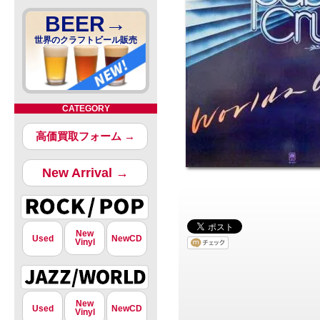
BEER→
世界のクラフトビール販売
CATEGORY
高価買取フォーム →
New Arrival →
New
Used
NewCD
Vinyl
New
Used
NewCD
Vinyl