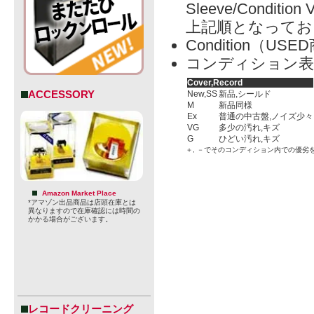
Sleeve/Condition 
上記順となってお
Condition（
コンディション表
Cover,Record
ACCESSORY
New,SS
新品,シールド
M
新品同様
Ex
普通の中古盤,ノイズ少々
VG
多少の汚れ,キズ
G
ひどい汚れ,キズ
＋, －でそのコンディション内での優劣
Amazon Market Place
*アマゾン出品商品は店頭在庫とは
異なりますので在庫確認には時間の
かかる場合がございます。
レコードクリーニング