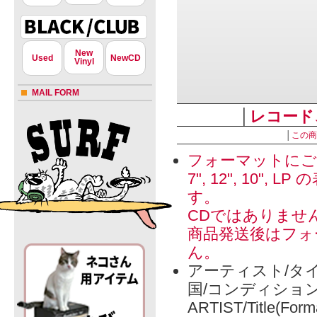
New
Used
NewCD
Vinyl
MAIL FORM
│
レコード
│
この商
フォーマットにご
7", 12", 1
す。
CDではありませ
商品発送後はフォ
ん。
アーティスト/タイ
国/コンディショ
ARTIST/Title(Form