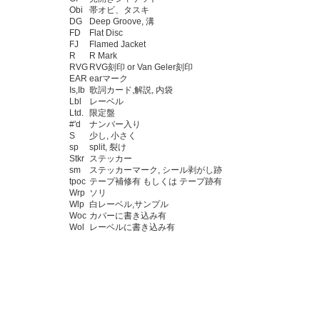
Obi
帯オビ、タスキ
DG
Deep Groove, 溝
FD
Flat Disc
FJ
Flamed Jacket
R
R Mark
RVG
RVG刻印 or Van Geler刻印
EAR
earマーク
Is,Ib
歌詞カード,解説, 内袋
Lbl
レーベル
Ltd.
限定盤
#'d
ナンバー入り
S
少し, 小さく
sp
split, 裂け
Stkr
ステッカー
sm
ステッカーマーク, シール剥がし跡
tpoc
テープ補修有 もしくは テープ跡有
Wrp
ソリ
Wlp
白レーベル,サンプル
Woc
カバーに書き込み有
Wol
レーベルに書き込み有