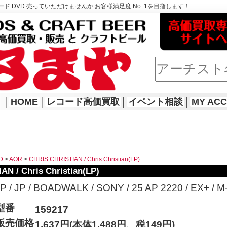
ド DVD 売っていただけませんか お客様満足度 No. 1を目指します！
│
HOME
│
レコード高価買取
│
イベント相談
│
MY AC
D
>
AOR
>
CHRIS CHRISTIAN / Chris Christian(LP)
N / Chris Christian(LP)
P / JP / BOADWALK / SONY / 25 AP 2220 / EX+ / M
型番
159217
販売価格
1,637円(本体1,488円、税149円)