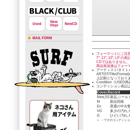
New
Used
NewCD
Vinyl
MAIL FORM
フォーマットにご注
7", 12", 10"
CDではありません。
商品発送後はフォー
アーティスト/タイト
ARTIST/Title(Format
上記順となっており
Condition（U
コンディション表記は
Cover,Record
New,SS
新品,シール
M
新品同様
Ex
普通の中古盤
VG
多少の汚れ,
G
ひどい汚れ,
＋, －でそのコンディシ