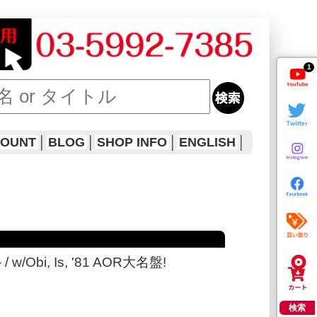
1
COUNT
│
BLOG
│
SHOP INFO
│
ENGLISH
│
- / w/Obi, Is, '81 AOR大名盤!
検索