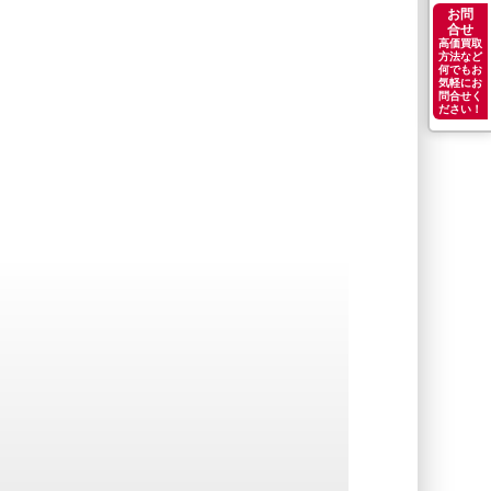
お問
合せ
高価買取
方法など
何でもお
気軽にお
問合せく
ださい！