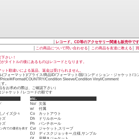
│
レコード、CD等のアクセサリー関連も販売中で
│
この商品について問い合わせる
│
この商品を友達に教える
│
意下さい！
, LP の表記がタイトルの後にあるものはレコードとなります。
マット勘違いによる返品、返金は受けられません。
ル(フォーマット)/プライス/商品ID/フォーマット/国/コンディション・ジャケット/
)/Price/#/Format/COUNTRY/Condition Sleeve/Condition Vinyl/Comment
ます。
SED商品をお求めの際は、ご確認下さい）
ジャケット / レコードの順です
etc.
ド
No/
欠落
w/
付属
,ノイズ少々
Co
カットアウト
キズ
Dh
ドリルホール
キズ
Ph
パンチホール
Cvr
ジャケット,スリーブ
ョン内での優劣を表す
DJ
ディスクジョッキー,仕様,サンプル
Gf
見開きジャケット