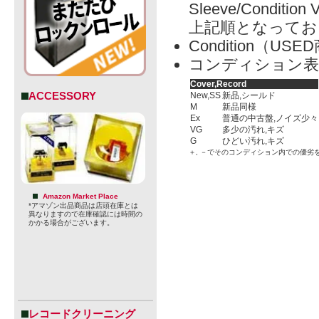
Sleeve/Condition 
上記順となってお
Condition（
コンディション表
Cover,Record
ACCESSORY
New,SS
新品,シールド
M
新品同様
Ex
普通の中古盤,ノイズ少々
VG
多少の汚れ,キズ
G
ひどい汚れ,キズ
＋, －でそのコンディション内での優劣
Amazon Market Place
*アマゾン出品商品は店頭在庫とは
異なりますので在庫確認には時間の
かかる場合がございます。
レコードクリーニング