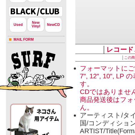
New
Used
NewCD
Vinyl
MAIL FORM
│
レコード
│
この商
フォーマットにご
7", 12", 1
す。
CDではありませ
商品発送後はフォ
ん。
アーティスト/タイ
国/コンディショ
ARTIST/Title(Form