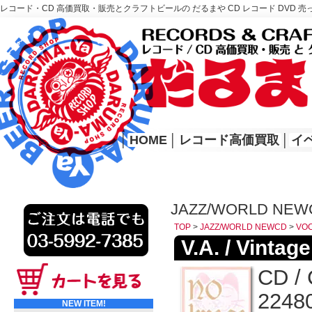
レコード・CD 高価買取・販売とクラフトビールの だるまや CD レコード DVD 売
レコード高価買取はこちら
HOME
│
HOME
│
レコード高価買取
│
イ
JAZZ/WORLD NEW
TOP
>
JAZZ/WORLD NEWCD
>
VO
V.A. / Vintag
CD /
22480
NEW ITEM!