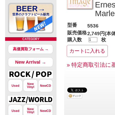
Ernes
BEER→
Marle
世界のクラフトビール販売
型番
5536
販売価格
2,749円(本
購入数
枚
CATEGORY
高価買取フォーム →
New Arrival →
» 特定商取引法に
New
Used
NewCD
Vinyl
New
Used
NewCD
Vinyl