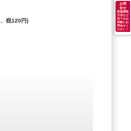
お問
合せ
高価買取
方法など
何でもお
円、税120円)
気軽にお
問合せく
ださい！