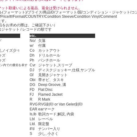
マット勘違いによる返品、返金は受けられません。
ル(フォーマット)/プライス/商品ID/フォーマット/国/コンディション・ジャケット/
)/Price/#/Format/COUNTRY/Condition Sleeve/Condition Vinyl/Comment
ます。
SED商品をお求めの際は、ご確認下さい）
ジャケット / レコードの順です
etc.
ド
No/
欠落
w/
付属
,ノイズ少々
Co
カットアウト
キズ
Dh
ドリルホール
キズ
Ph
パンチホール
Cvr
ジャケット,スリーブ
ョン内での優劣を表す
DJ
ディスクジョッキー,仕様,サンプル
Gf
見開きジャケット
Obi
帯オビ、タスキ
DG
Deep Groove, 溝
FD
Flat Disc
FJ
Flamed Jacket
R
R Mark
RVG
RVG刻印 or Van Geler刻印
EAR
earマーク
Is,Ib
歌詞カード,解説, 内袋
Lbl
レーベル
Ltd.
限定盤
#'d
ナンバー入り
S
少し, 小さく