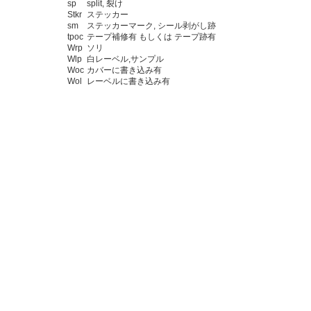
sp
split, 裂け
Stkr
ステッカー
sm
ステッカーマーク, シール剥がし跡
tpoc
テープ補修有 もしくは テープ跡有
Wrp
ソリ
Wlp
白レーベル,サンプル
Woc
カバーに書き込み有
Wol
レーベルに書き込み有