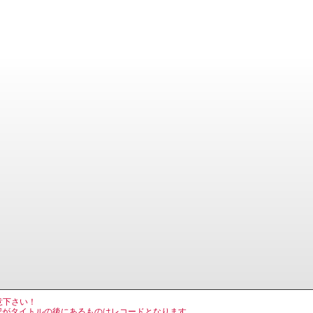
意下さい！
, LP の表記がタイトルの後にあるものはレコードとなります。