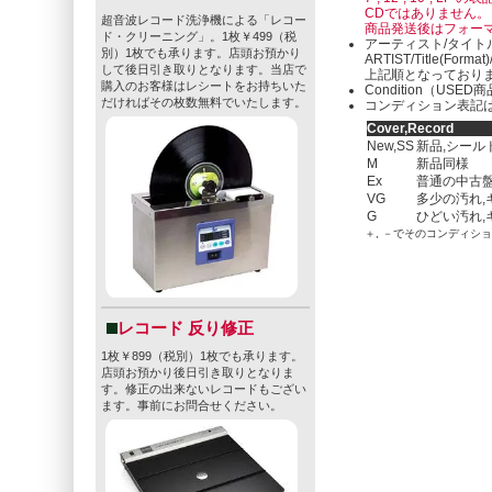
CDではありません。
超音波レコード洗浄機による「レコー
商品発送後はフォー
ド・クリーニング」。1枚￥499（税
アーティスト/タイト
別）1枚でも承ります。店頭お預かり
ARTIST/Title(Format
して後日引き取りとなります。当店で
上記順となっており
購入のお客様はレシートをお持ちいた
Condition（U
だければその枚数無料でいたします。
コンディション表記は
Cover,Record
New,SS
新品,シール
M
新品同様
Ex
普通の中古盤
VG
多少の汚れ,
G
ひどい汚れ,
＋, －でそのコンディシ
レコード 反り修正
1枚￥899（税別）1枚でも承ります。
店頭お預かり後日引き取りとなりま
す。修正の出来ないレコードもござい
ます。事前にお問合せください。