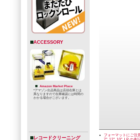
ACCESSORY
Amazon Market Place
*アマゾン出品商品は店頭在庫とは
異なりますので在庫確認には時間の
かかる場合がございます。
フォーマットにご注
レコードクリーニング
7", 12", 10"