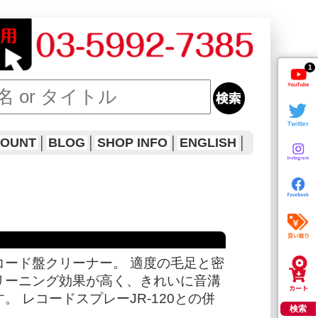
1
COUNT
│
BLOG
│
SHOP INFO
│
ENGLISH
│
コード盤クリーナー。 適度の毛足と密
リーニング効果が高く、きれいに音溝
 レコードスプレーJR-120との併
検索