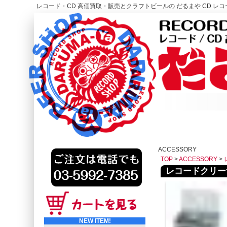
レコード・CD 高価買取・販売とクラフトビールの だるまや CD レコー
レコード高価買取はこちら
HOME
ACCESSORY
TOP
>
ACCESSORY
>
レコードクリーナー 
NEW ITEM!