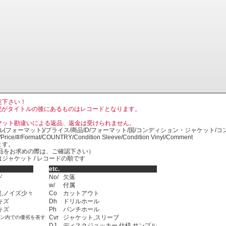
意下さい！
, LP の表記がタイトルの後にあるものはレコードとなります。
マット勘違いによる返品、返金は受けられません。
ル(フォーマット)/プライス/商品ID/フォーマット/国/コンディション・ジャケット/
)/Price/#/Format/COUNTRY/Condition Sleeve/Condition Vinyl/Comment
ます。
SED商品をお求めの際は、ご確認下さい）
ジャケット / レコードの順です
etc.
ド
No/
欠落
w/
付属
,ノイズ少々
Co
カットアウト
キズ
Dh
ドリルホール
キズ
Ph
パンチホール
Cvr
ジャケット,スリーブ
ョン内での優劣を表す
DJ
ディスクジョッキー,仕様,サンプル