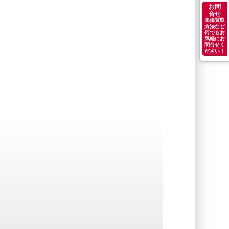
お問
合せ
高価買取
方法など
何でもお
気軽にお
問合せく
ださい！