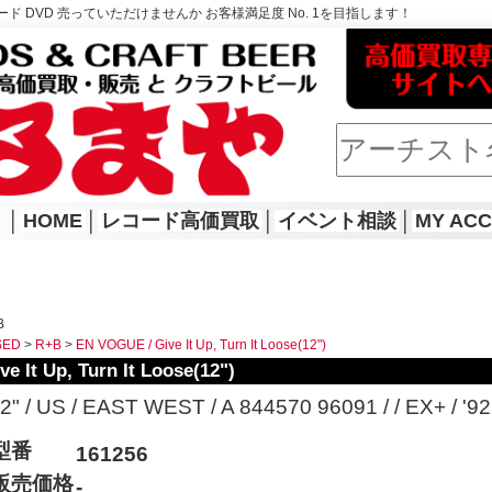
ド DVD 売っていただけませんか お客様満足度 No. 1を目指します！
│
HOME
│
レコード高価買取
│
イベント相談
│
MY AC
B
SED
>
R+B
>
EN VOGUE / Give It Up, Turn It Loose(12")
e It Up, Turn It Loose(12")
2" / US / EAST WEST / A 844570 96091 / / EX+ / '92
型番
161256
販売価格
-