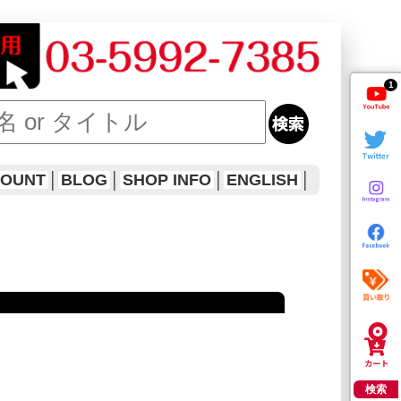
1
COUNT
│
BLOG
│
SHOP INFO
│
ENGLISH
│
検索