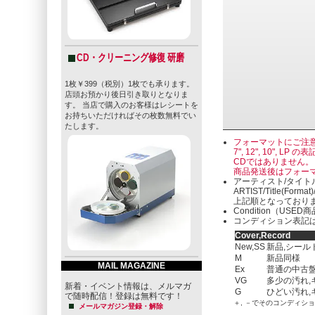
CD・クリーニング修復 研磨
1枚￥399（税別）1枚でも承ります。
店頭お預かり後日引き取りとなりま
す。 当店で購入のお客様はレシートを
お持ちいただければその枚数無料でい
たします。
フォーマットにご注
7", 12", 10"
CDではありません。
商品発送後はフォー
アーティスト/タイト
ARTIST/Title(Format
上記順となっており
Condition（U
コンディション表記は
Cover,Record
New,SS
新品,シール
M
新品同様
MAIL MAGAZINE
Ex
普通の中古盤
VG
多少の汚れ,
新着・イベント情報は、メルマガ
G
ひどい汚れ,
で随時配信！登録は無料です！
＋, －でそのコンディシ
メールマガジン登録・解除