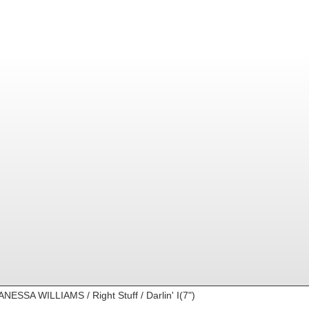
ANESSA WILLIAMS / Right Stuff / Darlin' I(7")