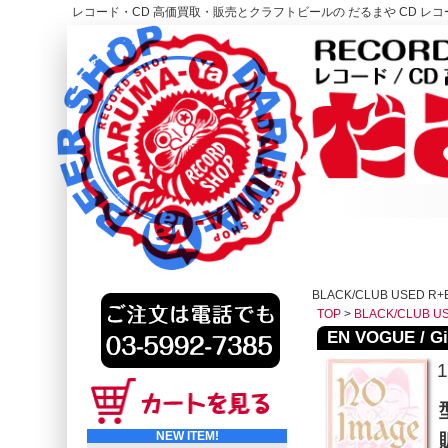
レコード・CD 高価買取・販売とクラフトビールの だるまや CD レコー
レコード高価買取はこちら
HOME
BLACK/CLUB USED R+
TOP
>
BLACK/CLUB U
EN VOGUE / Giv
1
NEW ITEM!