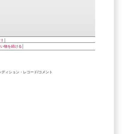
す！
│
買い物を続ける
│
コンディション・レコード/コメント