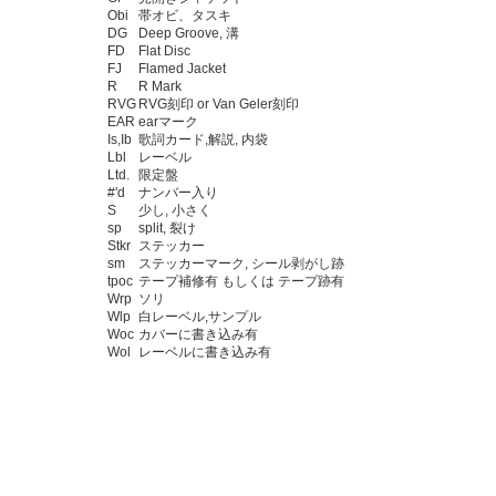
Obi
帯オビ、タスキ
DG
Deep Groove, 溝
FD
Flat Disc
FJ
Flamed Jacket
R
R Mark
RVG
RVG刻印 or Van Geler刻印
EAR
earマーク
Is,Ib
歌詞カード,解説, 内袋
Lbl
レーベル
Ltd.
限定盤
#'d
ナンバー入り
S
少し, 小さく
sp
split, 裂け
Stkr
ステッカー
sm
ステッカーマーク, シール剥がし跡
tpoc
テープ補修有 もしくは テープ跡有
Wrp
ソリ
Wlp
白レーベル,サンプル
Woc
カバーに書き込み有
Wol
レーベルに書き込み有