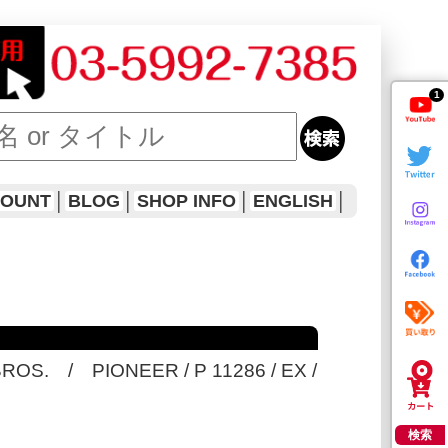
1
COUNT
│
BLOG
│
SHOP INFO
│
ENGLISH
│
BROS. / PIONEER / P 11286 / EX /
検索