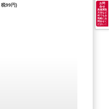
お問
、税99円)
合せ
高価買取
方法など
何でもお
気軽にお
問合せく
ださい！