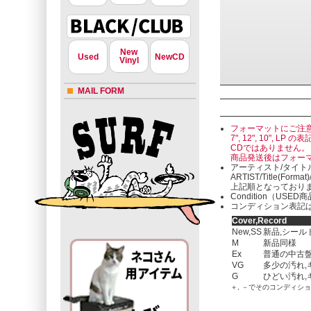
New
Used
NewCD
Vinyl
MAIL FORM
フォーマットにご注
7", 12", 10"
CDではありません。
商品発送後はフォー
アーティスト/タイト
ARTIST/Title(Format
上記順となっており
Condition（U
コンディション表記は
Cover,Record
New,SS
新品,シール
M
新品同様
Ex
普通の中古盤
VG
多少の汚れ,
G
ひどい汚れ,
＋, －でそのコンディシ