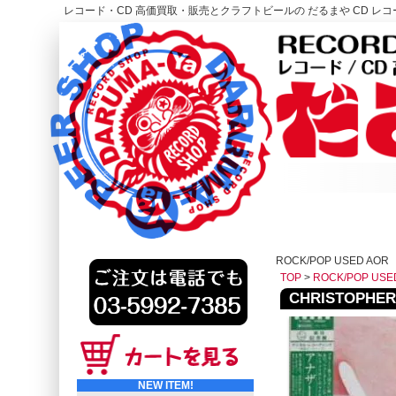
レコード・CD 高価買取・販売とクラフトビールの だるまや CD レコー
レコード高価買取はこちら
HOME
ROCK/POP USED AOR
TOP
>
ROCK/POP USE
CHRISTOPHER 
NEW ITEM!