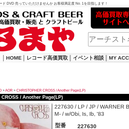
ド DVD 売っていただけませんか お客様満足度 No. 1を目指します！
│
HOME
│
レコード高価買取
│
イベント相談
│
MY AC
D
>
AOR
>
CHRISTOPHER CROSS / Another Page(LP)
CROSS / Another Page(LP)
227630 / LP / JP / WARNER 
M- / w/Obi, Is, Ib, '83
型番
227630