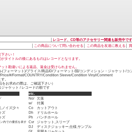
│
レコード、CD等のアクセサリー関連も販売中で
│
この商品について問い合わせる
│
この商品を友達に教える
│
意下さい！
, LP の表記がタイトルの後にあるものはレコードとなります。
マット勘違いによる返品、返金は受けられません。
ル(フォーマット)/プライス/商品ID/フォーマット/国/コンディション・ジャケット/
)/Price/#/Format/COUNTRY/Condition Sleeve/Condition Vinyl/Comment
ます。
SED商品をお求めの際は、ご確認下さい）
ジャケット / レコードの順です
etc.
ド
No/
欠落
w/
付属
,ノイズ少々
Co
カットアウト
キズ
Dh
ドリルホール
キズ
Ph
パンチホール
Cvr
ジャケット,スリーブ
ョン内での優劣を表す
DJ
ディスクジョッキー,仕様,サンプル
Gf
見開きジャケット