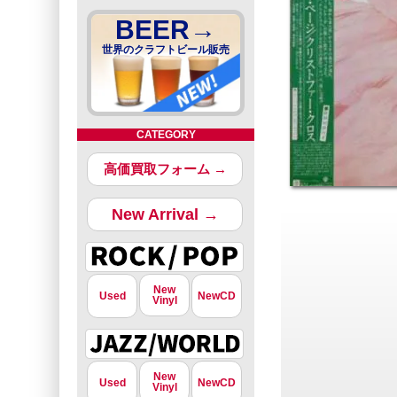
BEER→
世界のクラフトビール販売
CATEGORY
高価買取フォーム →
New Arrival →
New
Used
NewCD
Vinyl
New
Used
NewCD
Vinyl