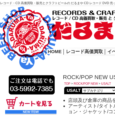
レコード・CD 高価買取・販売とクラフトビールの だるまや CD レコード DVD 売
レコード高価買取はこちら
HOME
│
HOME
│
レコード高価買取
│
イ
ROCK/POP NEW U
TOP
>
ROCK/POP NEW
>
USALT
USALT
店頭及び倉庫の商品
アーティスト/タイトル
ョン・ジャケット/コ
NEW ITEM!