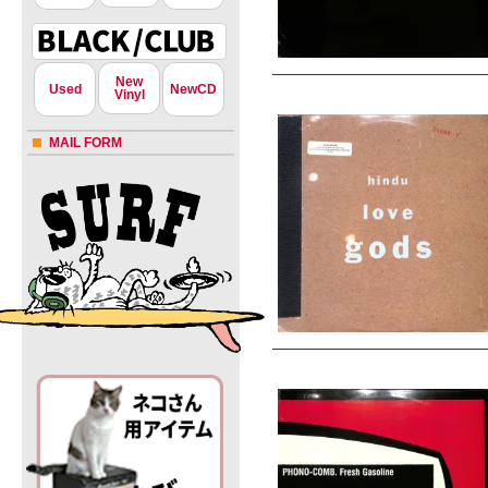
New
Used
NewCD
Vinyl
MAIL FORM