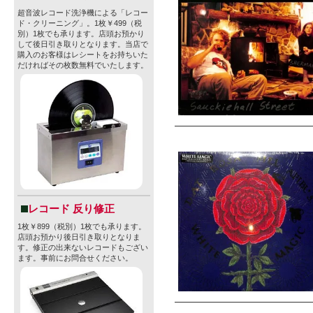
超音波レコード洗浄機による「レコー
ド・クリーニング」。1枚￥499（税
別）1枚でも承ります。店頭お預かり
して後日引き取りとなります。当店で
購入のお客様はレシートをお持ちいた
だければその枚数無料でいたします。
レコード 反り修正
1枚￥899（税別）1枚でも承ります。
店頭お預かり後日引き取りとなりま
す。修正の出来ないレコードもござい
ます。事前にお問合せください。