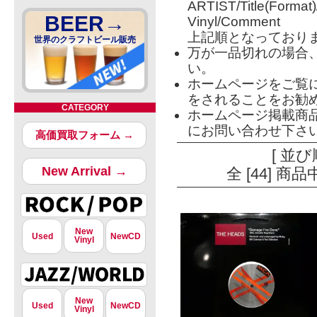
ARTIST/Title(Format
BEER→
Vinyl/Comment
上記順となっており
世界のクラフトビール販売
万が一品切れの場合
い。
ホームページをご覧
をされることをお勧
CATEGORY
ホームページ掲載商
にお問い合わせ下さ
高価買取フォーム →
[ 並び
New Arrival →
全 [44] 
New
Used
NewCD
Vinyl
New
Used
NewCD
Vinyl