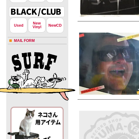
New
Used
NewCD
Vinyl
MAIL FORM