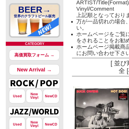
ARTIST/Title(Format
BEER→
Vinyl/Comment
上記順となっており
世界のクラフトビール販売
万が一品切れの場合
い。
ホームページをご覧
をされることをお勧
CATEGORY
ホームページ掲載商
にお問い合わせ下さ
高価買取フォーム →
[ 並び
New Arrival →
全 
New
Used
NewCD
Vinyl
New
Used
NewCD
Vinyl