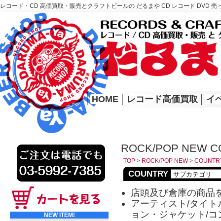
レコード・CD 高価買取・販売とクラフトビールの だるまや CD レコード DVD 売
レコード高価買取はこちら
HOME
│
HOME
│
レコード高価買取
│
イ
ROCK/POP NEW C
TOP
>
ROCK/POP NEW
>
COUNTR
COUNTRY
店頭及び倉庫の商品
アーティスト/タイトル
ョン・ジャケット/コ
NEW ITEM!