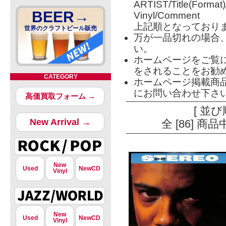
ARTIST/Title(Format
BEER→
Vinyl/Comment
上記順となっており
世界のクラフトビール販売
万が一品切れの場合
い。
ホームページをご覧
をされることをお勧
CATEGORY
ホームページ掲載商
にお問い合わせ下さ
高価買取フォーム →
[ 並び
New Arrival →
全 [86] 
New
Used
NewCD
Vinyl
New
Used
NewCD
Vinyl