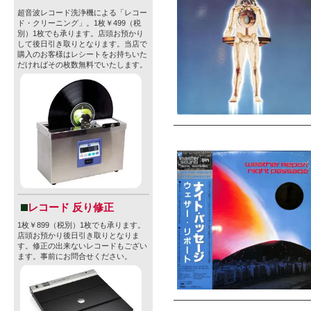
超音波レコード洗浄機による「レコー
ド・クリーニング」。1枚￥499（税
別）1枚でも承ります。店頭お預かり
して後日引き取りとなります。当店で
購入のお客様はレシートをお持ちいた
だければその枚数無料でいたします。
レコード 反り修正
1枚￥899（税別）1枚でも承ります。
店頭お預かり後日引き取りとなりま
す。修正の出来ないレコードもござい
ます。事前にお問合せください。