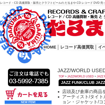
レコード・CD 高価買取・販売とクラフトビールの だるまや CD レコード DVD 売
レコード高価買取はこちら
HOME
│
HOME
│
レコード高価買取
│
イ
JAZZ/WORLD USED
TOP
>
JAZZ/WORLD USED
>
JAZZ 
JAZZ FUNK/CLUB JAZ
店頭及び倉庫の商品
アーティスト/タイトル
ョン・ジャケット/コ
NEW ITEM!