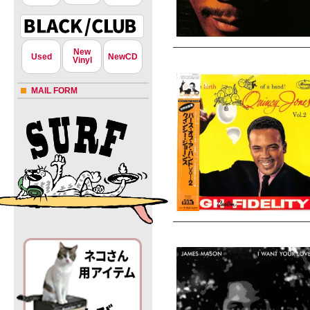
New
Used
NewCD
Vinyl
MAIL FORM