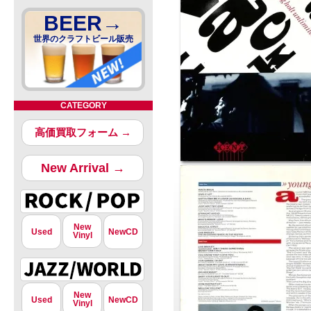
BEER→
世界のクラフトビール販売
CATEGORY
高価買取フォーム →
New Arrival →
New
Used
NewCD
Vinyl
New
Used
NewCD
Vinyl