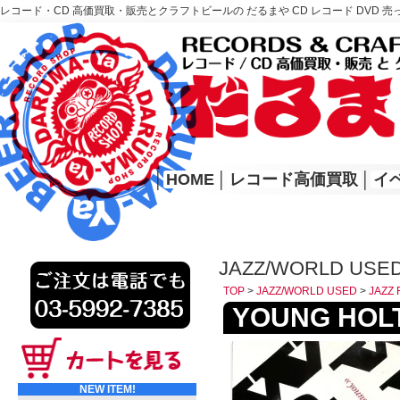
レコード・CD 高価買取・販売とクラフトビールの だるまや CD レコード DVD 売
レコード高価買取はこちら
HOME
│
HOME
│
レコード高価買取
│
イ
JAZZ/WORLD USED
TOP
>
JAZZ/WORLD USED
>
JAZZ 
YOUNG HOLT 
NEW ITEM!