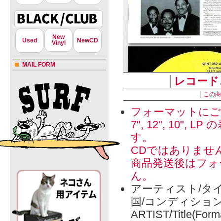
New
Used
NewCD
Vinyl
MAIL FORM
│
レコード
│
この商
フォーマットにご
7", 12", 1
す。
CDではありませ
商品発送後はフォ
ん。
アーティスト/タイ
国/コンディショ
ARTIST/Title(Form