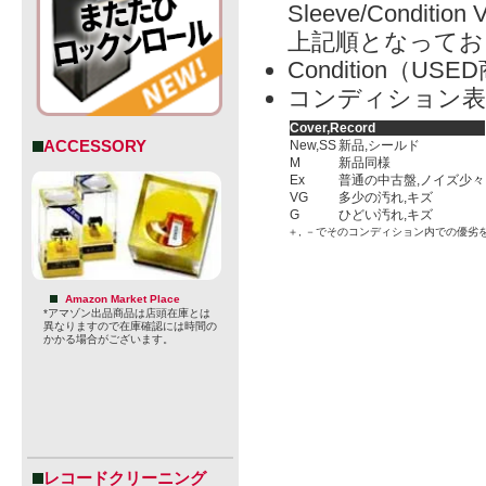
Sleeve/Condition 
上記順となってお
Condition（
コンディション表
Cover,Record
ACCESSORY
New,SS
新品,シールド
M
新品同様
Ex
普通の中古盤,ノイズ少々
VG
多少の汚れ,キズ
G
ひどい汚れ,キズ
＋, －でそのコンディション内での優劣
Amazon Market Place
*アマゾン出品商品は店頭在庫とは
異なりますので在庫確認には時間の
かかる場合がございます。
レコードクリーニング