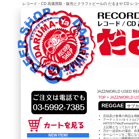
レコード・CD 高価買取・販売とクラフトビールの だるまや CD レコー
レコード高価買取はこちら
HOME
JAZZ/WORLD USED R
TOP
>
JAZZ/WORLD U
REGGAE
店頭及び倉庫の商品を掲
アーティスト/タイトル(フ
ARTIST/Title(Format)/Pr
上記順となっております
万が一品切れの場合、在
ホームページをご覧にな
NEW ITEM!
ホームページ掲載商品以