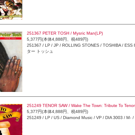
251367 PETER TOSH / Mysric Man(LP)
5,377円(本体4,888円、税489円)
251367 / LP / JP / ROLLING STONES / TOSHIBA / ESS 81
ター トッシュ
251249 TENOR SAW / Wake The Town: Tribute To Teno
5,377円(本体4,888円、税489円)
251249 / LP / US / Diamond Music / VP / DIA 3003 / 