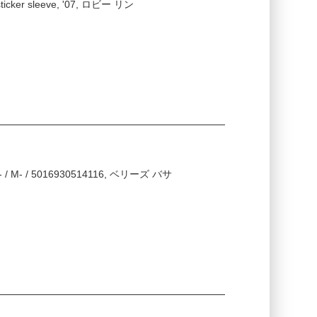
/ sticker sleeve, '07, ロビー リン
 M- / M- / 5016930514116, ベリーズ バサ