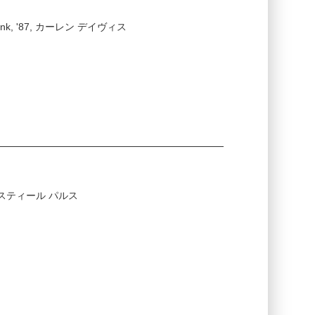
/ Shrink, '87, カーレン デイヴィス
/ '80, スティール パルス