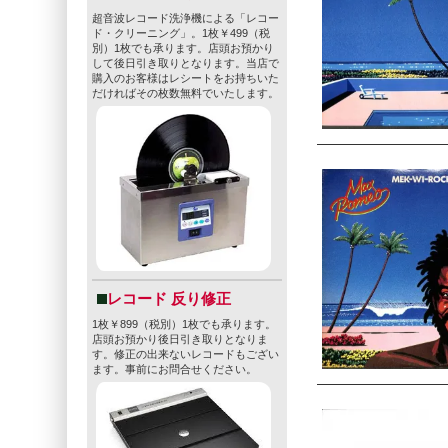
超音波レコード洗浄機による「レコー
ド・クリーニング」。1枚￥499（税
別）1枚でも承ります。店頭お預かり
して後日引き取りとなります。当店で
購入のお客様はレシートをお持ちいた
だければその枚数無料でいたします。
レコード 反り修正
1枚￥899（税別）1枚でも承ります。
店頭お預かり後日引き取りとなりま
す。修正の出来ないレコードもござい
ます。事前にお問合せください。