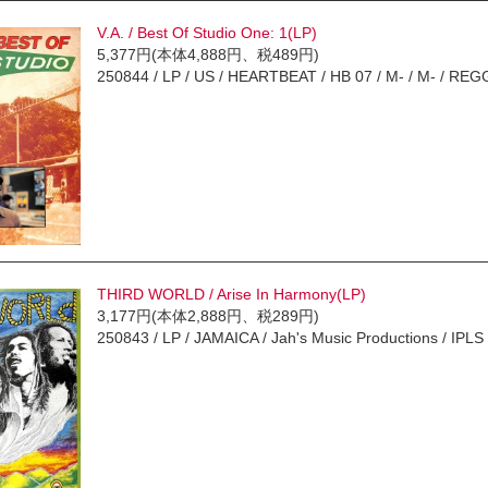
V.A. / Best Of Studio One: 1(LP)
5,377円(本体4,888円、税489円)
250844 / LP / US / HEARTBEAT / HB 07 / M- / M- / REGG
THIRD WORLD / Arise In Harmony(LP)
3,177円(本体2,888円、税289円)
250843 / LP / JAMAICA / Jah's Music Productions / 