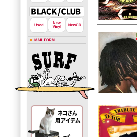
New
Used
NewCD
Vinyl
MAIL FORM