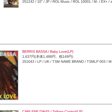
251242 / 10" / JP / ROL Music / ROL 10001 / M- / EX+ 
BERRIS BASSA / Baby Love(LP)
1,637円(本体1,488円、税149円)
251043 / LP / UK / TSM NAME BRAND / TSMLP 003 /
CARLENE DAVIS / Talking Control(LP)