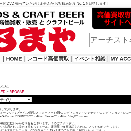
ド DVD 売っていただけませんか お客様満足度 No. 1を目指します！
│
HOME
│
レコード高価買取
│
イベント相談
│
MY AC
EGGAE
SED
>
REGGAE
載しております。
ォーマット)/プライス/商品ID/フォーマット/国/コンディション・ジャケット/コンディション・レコ
ice/#/Format/COUNTRY/Condition Sleeve/Condition Vinyl/Comment
。
庫確認に数日かかる場合もございます。予めご了承下さい。
りご来店される場合は前もってメール、電話等で在庫確認をされることをお勧めいたします。
外にも大量にレコード、CD等在庫がございますのでお気軽にお問い合わせ下さい。