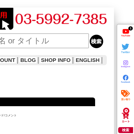
1
COUNT
│
BLOG
│
SHOP INFO
│
ENGLISH
│
ード/コメント
検索