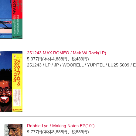
251243 MAX ROMEO / Mek Wi Rock(LP)
5,377円(本体4,888円、税489円)
251243 / LP / JP / WOORELL / YUPITEL / LU25 5009 /
Robbie Lyn / Making Notes EP(10")
9,777円(本体8,888円、税889円)