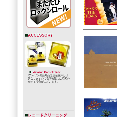
ACCESSORY
Amazon Market Place
*アマゾン出品商品は店頭在庫とは
異なりますので在庫確認には時間の
かかる場合がございます。
レコードクリーニング