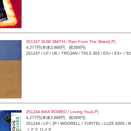
251247 SLIM SMITH / Rain From The Skies(LP)
4,277円(本体3,888円、税389円)
251247 / LP / UK / TROJAN / TRLS 303 / EX+ / EX+ 
251244 MAX ROMEO / Loving You(LP)
4,277円(本体3,888円、税389円)
251244 / LP / JP / WOORELL / YUPITEL / LU25 5005 / M- 
ックス ロメオ