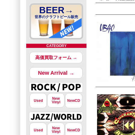
BEER→
世界のクラフトビール販売
CATEGORY
高価買取フォーム →
New Arrival →
New
Used
NewCD
Vinyl
New
Used
NewCD
Vinyl