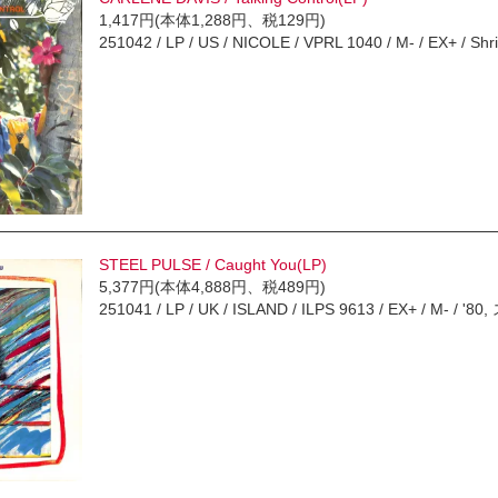
1,417円(本体1,288円、税129円)
251042 / LP / US / NICOLE / VPRL 1040 / M- / EX+ 
STEEL PULSE / Caught You(LP)
5,377円(本体4,888円、税489円)
251041 / LP / UK / ISLAND / ILPS 9613 / EX+ / M- 