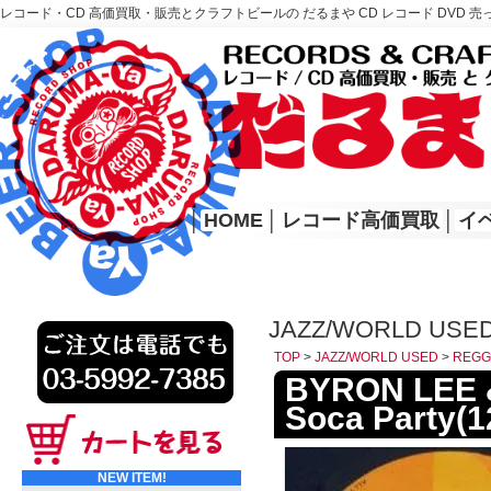
レコード・CD 高価買取・販売とクラフトビールの だるまや CD レコード DVD 売
レコード高価買取はこちら
HOME
│
HOME
│
レコード高価買取
│
イ
JAZZ/WORLD USE
TOP
>
JAZZ/WORLD USED
>
REGG
BYRON LEE 
Soca Party(1
NEW ITEM!