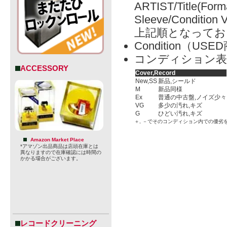
ARTIST/Title(Form
Sleeve/Condition 
上記順となってお
Condition（
コンディション表
ACCESSORY
Cover,Record
New,SS
新品,シールド
M
新品同様
Ex
普通の中古盤,ノイズ少々
VG
多少の汚れ,キズ
G
ひどい汚れ,キズ
＋, －でそのコンディション内での優劣
Amazon Market Place
*アマゾン出品商品は店頭在庫とは
異なりますので在庫確認には時間の
かかる場合がございます。
レコードクリーニング