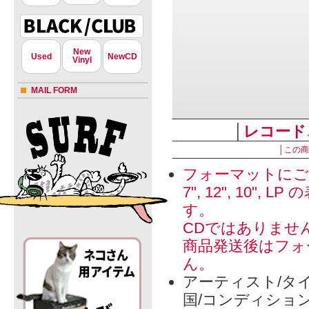
New
Used
NewCD
Vinyl
MAIL FORM
│
レコード
│
この商
フォーマットにご
7", 12", 1
す。
CDではありませ
商品発送後はフォ
ん。
アーティスト/タイ
国/コンディショ