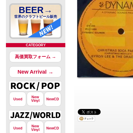
BEER→
世界のクラフトビール販売
CATEGORY
高価買取フォーム →
New Arrival →
New
Used
NewCD
Vinyl
New
Used
NewCD
Vinyl