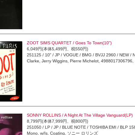
ZOOT SIMS QUARTET / Goes To Town(10")
6,049円(本体5,499円、税550円)
251125 / 10" / JP / VOGUE / BMG / BVJJ 2960 / NEW / 
Clarke, Jerry Wiggins, Pierre Michelot, 498801730
SONNY ROLLINS / A Night At The Village Vanguard(LP)
8,799円(本体7,999円、税800円)
251050 / LP / JP / BLUE NOTE / TOSHIBA EMI / BLP 1581 
Mono, w/Is, Coating, ソニー ロリンズ