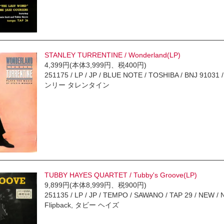
STANLEY TURRENTINE / Wonderland(LP)
4,399円(本体3,999円、税400円)
251175 / LP / JP / BLUE NOTE / TOSHIBA / BNJ 91031 /
ンリー タレンタイン
TUBBY HAYES QUARTET / Tubby's Groove(LP)
9,899円(本体8,999円、税900円)
251135 / LP / JP / TEMPO / SAWANO / TAP 29 / NEW / N
Flipback, タビー ヘイズ