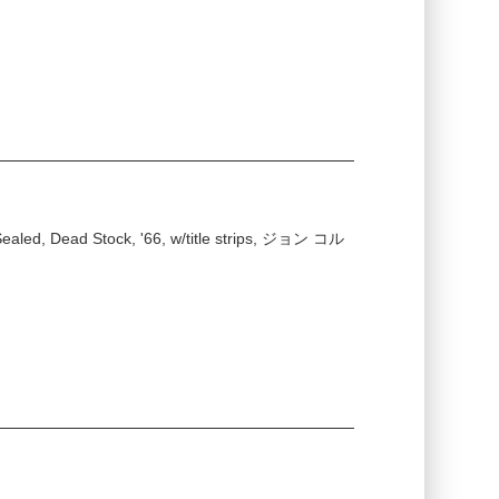
 Sealed, Dead Stock, '66, w/title strips, ジョン コル