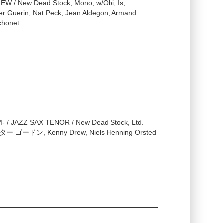
NEW / New Dead Stock, Mono, w/Obi, Is,
uerin, Nat Peck, Jean Aldegon, Armand
ochonet
M- / JAZZ SAX TENOR / New Dead Stock, Ltd.
デクスター ゴードン, Kenny Drew, Niels Henning Orsted