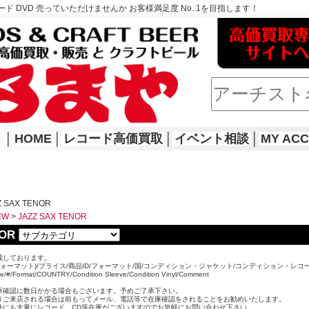
ド DVD 売っていただけませんか お客様満足度 No. 1を目指します！
│
HOME
│
レコード高価買取
│
イベント相談
│
MY AC
Z SAX TENOR
EW
>
JAZZ SAX TENOR
NOR
載しております。
ォーマット)/プライス/商品ID/フォーマット/国/コンディション・ジャケット/コンディション・レコ
ice/#/Format/COUNTRY/Condition Sleeve/Condition Vinyl/Comment
。
庫確認に数日かかる場合もございます。予めご了承下さい。
りご来店される場合は前もってメール、電話等で在庫確認をされることをお勧めいたします。
外にも大量にレコード、CD等在庫がございますのでお気軽にお問い合わせ下さい。