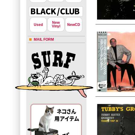
New
Used
NewCD
Vinyl
MAIL FORM