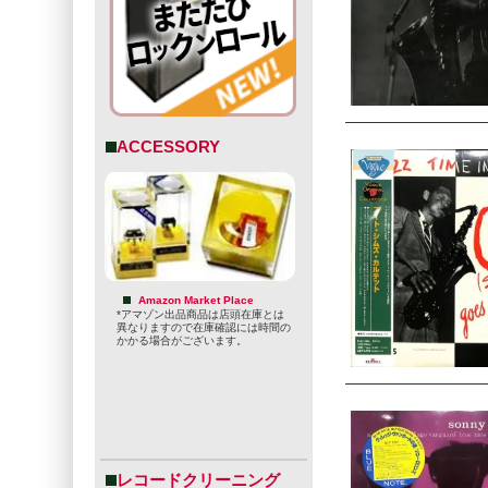
ACCESSORY
Amazon Market Place
*アマゾン出品商品は店頭在庫とは
異なりますので在庫確認には時間の
かかる場合がございます。
レコードクリーニング