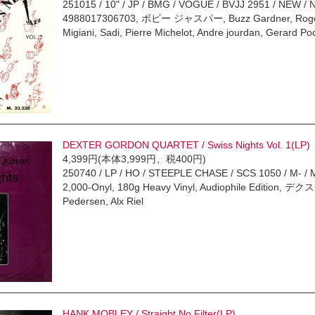
251015 / 10" / JP / BMG / VOGUE / BVJJ 2951 / NEW / 
4988017306703, ボビー ジャスパー, Buzz Gardner, Roger G
Migiani, Sadi, Pierre Michelot, Andre jourdan, Gerard P
DEXTER GORDON QUARTET / Swiss Nights Vol. 1(LP)
4,399円(本体3,999円、税400円)
250740 / LP / HO / STEEPLE CHASE / SCS 1050 / M- / 
2,000-Onyl, 180g Heavy Vinyl, Audiophile Edition, 
Pedersen, Alx Riel
HANK MOBLEY / Straight No Filter(LP)