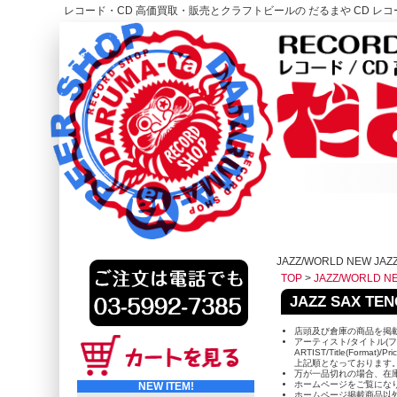
レコード・CD 高価買取・販売とクラフトビールの だるまや CD レコー
レコード高価買取はこちら
HOME
JAZZ/WORLD NEW JAZ
TOP
>
JAZZ/WORLD N
JAZZ SAX TE
店頭及び倉庫の商品を掲
アーティスト/タイトル(フ
ARTIST/Title(Format)/Pr
上記順となっております
万が一品切れの場合、在
ホームページをご覧にな
NEW ITEM!
ホームページ掲載商品以