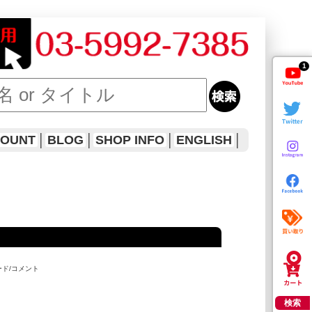
1
COUNT
│
BLOG
│
SHOP INFO
│
ENGLISH
│
ード/コメント
検索