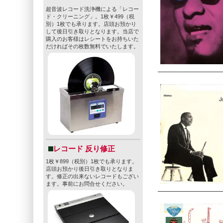
超音波レコード洗浄機による「レコー
ド・クリーニング」。1枚￥499（税
別）1枚でも承ります。店頭お預かり
して後日引き取りとなります。当店で
購入のお客様はレシートをお持ちいた
だければその枚数無料でいたします。
レコード 反り修正
1枚￥899（税別）1枚でも承ります。
店頭お預かり後日引き取りとなりま
す。修正の出来ないレコードもござい
ます。事前にお問合せください。