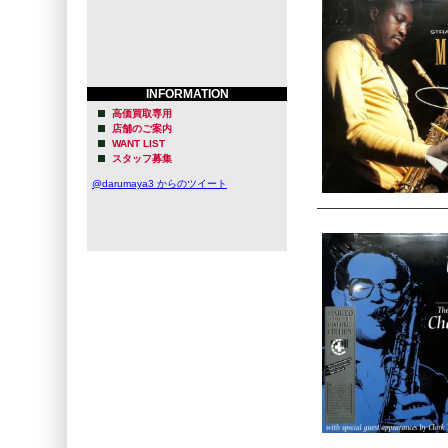
INFORMATION
高価買取専用
店舗のご案内
WANT LIST
スタッフ募集
@darumaya3 からのツイート