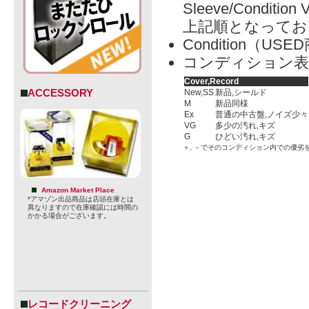
Sleeve/Condition 
上記順となってお
Condition（
コンディション表
Cover,Record
ACCESSORY
New,SS
新品,シールド
M
新品同様
Ex
普通の中古盤,ノイズ少々
VG
多少の汚れ,キズ
G
ひどい汚れ,キズ
＋, －でそのコンディション内での優劣
Amazon Market Place
*アマゾン出品商品は店頭在庫とは
異なりますので在庫確認には時間の
かかる場合がございます。
レコードクリーニング