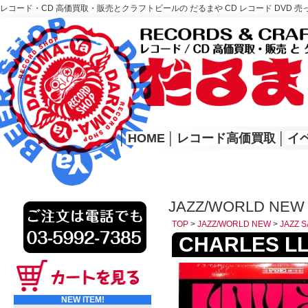
レコード・CD 高価買取・販売とクラフトビールの だるまや CD レコード DVD 売
レコード高価買取はこちら
HOME
│
HOME
│
レコード高価買取
│
イ
JAZZ/WORLD NEW 
TOP
>
JAZZ/WORLD NEW
>
JAZZ 
CHARLES LLO
NEW ITEM!