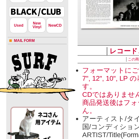
New
Used
NewCD
Vinyl
MAIL FORM
│
レコード
│
この商
フォーマットにご
7", 12", 1
す。
CDではありませ
商品発送後はフォ
ん。
アーティスト/タイ
国/コンディショ
ARTIST/Title(Form