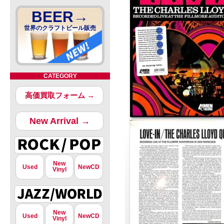
BEER→
世界のクラフトビール販売
CATEGORY
高価買取フォーム →
New Arrival →
New
Used
NewCD
Vinyl
New
Used
NewCD
Vinyl