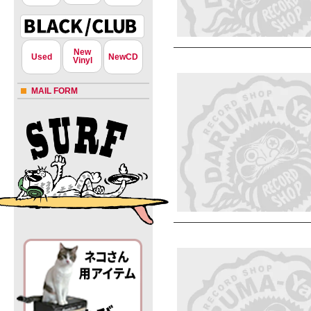
New
Used
NewCD
Vinyl
MAIL FORM