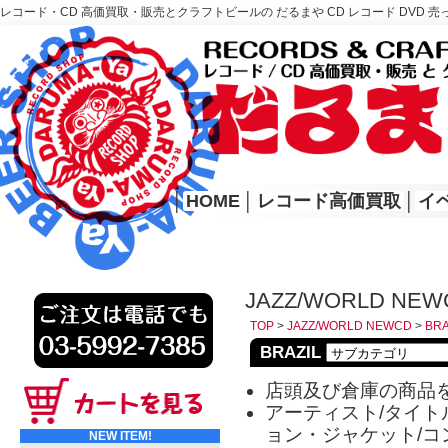
レコード・CD 高価買取・販売とクラフトビールの だるまや CD レコード DVD 売
レコード高価買取はこちら
HOME
│
HOME
│
レコード高価買取
│
イ
JAZZ/WORLD NEW
TOP
>
JAZZ/WORLD NEWCD
>
BRA
BRAZIL
店頭及び倉庫の商品
アーティスト/タイトル
ョン・ジャケット/コ
NEW ITEM!