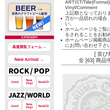
ARTIST/Title(Format
BEER→
Vinyl/Comment
上記順となっており
世界のクラフトビール販売
万が一品切れの場合
い。
ホームページをご覧
をされることをお勧
CATEGORY
ホームページ掲載商
にお問い合わせ下さ
高価買取フォーム →
[ 並び
New Arrival →
全 [63] 
New
Used
NewCD
Vinyl
New
Used
NewCD
Vinyl