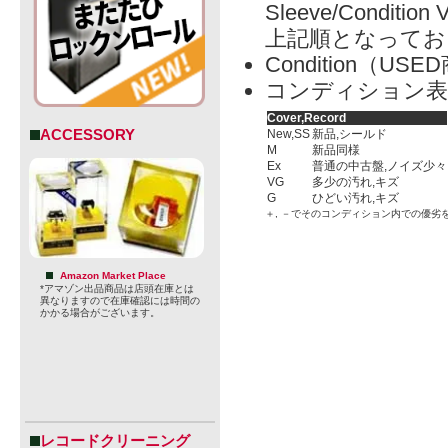
Sleeve/Condition 
上記順となってお
Condition（
コンディション表
Cover,Record
ACCESSORY
New,SS
新品,シールド
M
新品同様
Ex
普通の中古盤,ノイズ少々
VG
多少の汚れ,キズ
G
ひどい汚れ,キズ
＋, －でそのコンディション内での優劣
Amazon Market Place
*アマゾン出品商品は店頭在庫とは
異なりますので在庫確認には時間の
かかる場合がございます。
レコードクリーニング