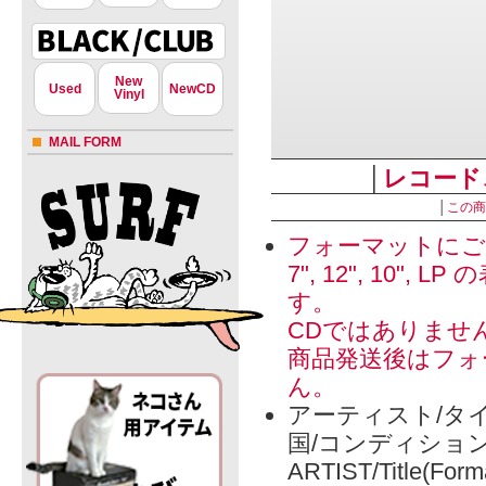
New
Used
NewCD
Vinyl
MAIL FORM
│
レコード
│
この商
フォーマットにご
7", 12", 1
す。
CDではありませ
商品発送後はフォ
ん。
アーティスト/タイ
国/コンディショ
ARTIST/Title(Form