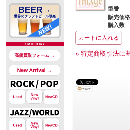
BEER→
型番
世界のクラフトビール販売
販売価格
購入数
CATEGORY
» 特定商取引法に
高価買取フォーム →
New Arrival →
New
Used
NewCD
Vinyl
New
Used
NewCD
Vinyl