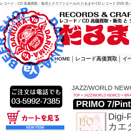
レコード・CD 高価買取・販売とクラフトビールの だるまや CD レコード DVD 売
レコード高価買取はこちら
HOME
│
HOME
│
レコード高価買取
│
イ
JAZZ/WORLD NEW
TOP
>
JAZZ/WORLD NEWCD
>
BRA
PRIMO 7/Pint
Digi
カエタ
NEW ITEM!