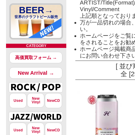
ARTIST/Title(Format
BEER→
Vinyl/Comment
上記順となっており
世界のクラフトビール販売
万が一品切れの場合
い。
ホームページをご覧
をされることをお勧
CATEGORY
ホームページ掲載商
にお問い合わせ下さ
高価買取フォーム →
[ 並び
New Arrival →
全 [
New
Used
NewCD
Vinyl
New
Used
NewCD
Vinyl