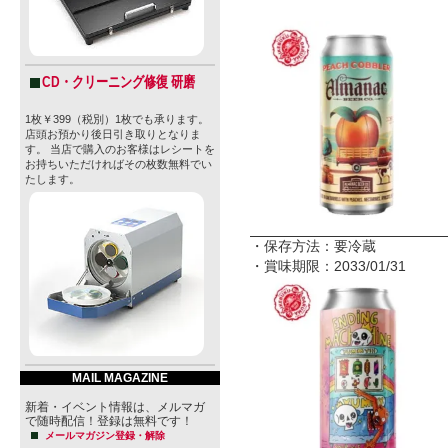
CD・クリーニング修復 研磨
1枚￥399（税別）1枚でも承ります。
店頭お預かり後日引き取りとなりま
す。 当店で購入のお客様はレシートを
お持ちいただければその枚数無料でい
たします。
・保存方法：要冷蔵
・賞味期限：2033/01/31
MAIL MAGAZINE
新着・イベント情報は、メルマガ
で随時配信！登録は無料です！
メールマガジン登録・解除