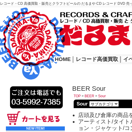
レコード・CD 高価買取・販売とクラフトビールの だるまや CD レコード DVD 売
レコード高価買取はこちら
HOME
│
HOME
│
レコード高価買取
│
イ
BEER Sour
TOP
>
BEER
>
Sour
Sour
店頭及び倉庫の商品
アーティスト/タイトル
ョン・ジャケット/コ
NEW ITEM!