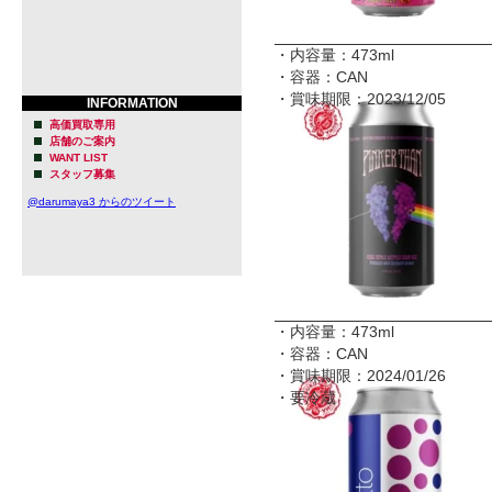
・内容量：473ml
・容器：CAN
・賞味期限：2023/12/05
INFORMATION
高価買取専用
店舗のご案内
WANT LIST
スタッフ募集
@darumaya3 からのツイート
・内容量：473ml
・容器：CAN
・賞味期限：2024/01/26
・要冷蔵