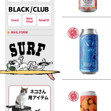
New
Used
NewCD
Vinyl
MAIL FORM