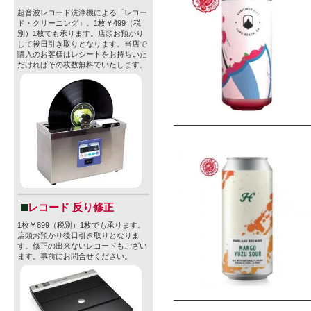
超音波レコード洗浄機による「レコー
ド・クリーニング」。1枚￥499（税
別）1枚でも承ります。店頭お預かり
して後日引き取りとなります。当店で
購入のお客様はレシートをお持ちいた
だければその枚数無料でいたします。
レコード 反り修正
1枚￥899（税別）1枚でも承ります。
店頭お預かり後日引き取りとなりま
す。修正の出来ないレコードもござい
ます。事前にお問合せください。