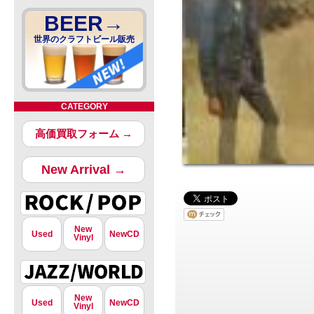
BEER→
世界のクラフトビール販売
CATEGORY
高価買取フォーム →
New Arrival →
New
Used
NewCD
Vinyl
New
Used
NewCD
Vinyl