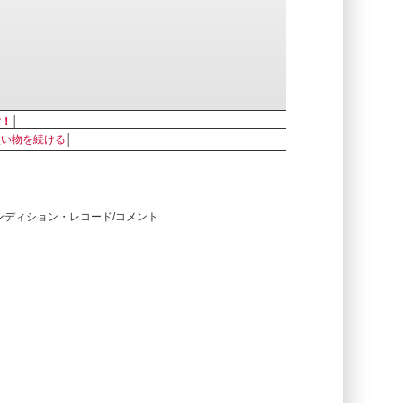
す！
│
買い物を続ける
│
コンディション・レコード/コメント