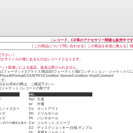
│
レコード、CD等のアクセサリー関連も販売中で
│
この商品について問い合わせる
│
この商品を友達に教える
│
意下さい！
, LP の表記がタイトルの後にあるものはレコードとなります。
マット勘違いによる返品、返金は受けられません。
ル(フォーマット)/プライス/商品ID/フォーマット/国/コンディション・ジャケット/
)/Price/#/Format/COUNTRY/Condition Sleeve/Condition Vinyl/Comment
ます。
SED商品をお求めの際は、ご確認下さい）
ジャケット / レコードの順です
etc.
ド
No/
欠落
w/
付属
,ノイズ少々
Co
カットアウト
キズ
Dh
ドリルホール
キズ
Ph
パンチホール
Cvr
ジャケット,スリーブ
ョン内での優劣を表す
DJ
ディスクジョッキー,仕様,サンプル
Gf
見開きジャケット