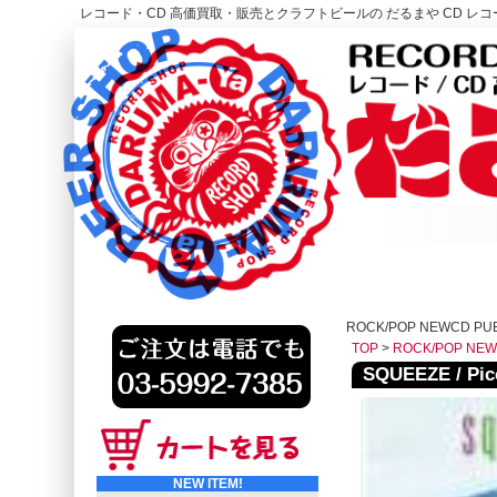
レコード・CD 高価買取・販売とクラフトビールの だるまや CD レコー
レコード高価買取はこちら
HOME
ROCK/POP NEWCD PU
TOP
>
ROCK/POP NE
SQUEEZE / Picc
NEW ITEM!