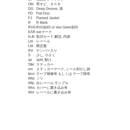
Obi
帯オビ、タスキ
DG
Deep Groove, 溝
FD
Flat Disc
FJ
Flamed Jacket
R
R Mark
RVG
RVG刻印 or Van Geler刻印
EAR
earマーク
Is,Ib
歌詞カード,解説, 内袋
Lbl
レーベル
Ltd.
限定盤
#'d
ナンバー入り
S
少し, 小さく
sp
split, 裂け
Stkr
ステッカー
sm
ステッカーマーク, シール剥がし跡
tpoc
テープ補修有 もしくは テープ跡有
Wrp
ソリ
Wlp
白レーベル,サンプル
Woc
カバーに書き込み有
Wol
レーベルに書き込み有