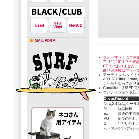
New
Used
NewCD
Vinyl
MAIL FORM
フォーマットにご注
7", 12", 10"
CDではありません。
商品発送後はフォー
アーティスト/タイト
ARTIST/Title(Format
上記順となっており
Condition（U
コンディション表記は
Cover,Record
New,SS
新品,シール
M
新品同様
Ex
普通の中古盤
VG
多少の汚れ,
G
ひどい汚れ,
＋, －でそのコンディシ