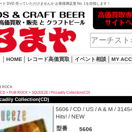
ド DVD 売っていただけませんか お客様満足度 No. 1を目指します！
│
HOME
│
レコード高価買取
│
イベント相談
│
MY AC
B ROCK
WCD
>
PUB ROCK
>
SQUEEZE / Piccadily Collection(CD)
adily Collection(CD)
5606 / CD / US / A & M / 3
Hits! / NEW
型番
5606