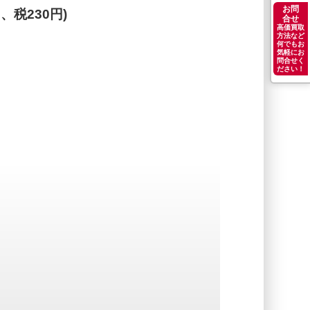
お問
円、税230円)
合せ
高価買取
方法など
何でもお
気軽にお
問合せく
ださい！