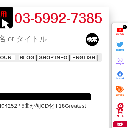
1
COUNT
│
BLOG
│
SHOP INFO
│
ENGLISH
│
145404252 / 5曲が初CD化!! 18Greatest
検索