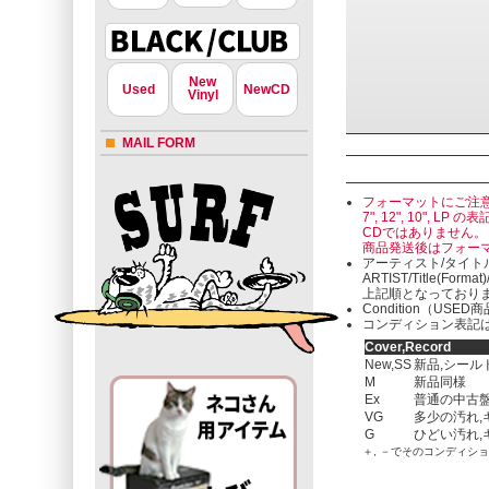
New
Used
NewCD
Vinyl
MAIL FORM
フォーマットにご注
7", 12", 10"
CDではありません。
商品発送後はフォー
アーティスト/タイト
ARTIST/Title(Format
上記順となっており
Condition（U
コンディション表記は
Cover,Record
New,SS
新品,シール
M
新品同様
Ex
普通の中古盤
VG
多少の汚れ,
G
ひどい汚れ,
＋, －でそのコンディシ