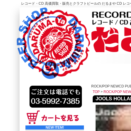
レコード・CD 高価買取・販売とクラフトビールの だるまや CD レコー
レコード高価買取はこちら
HOME
ROCK/POP NEWCD PU
TOP
>
ROCK/POP NE
JOOLS HOLLAN
NEW ITEM!