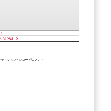
す！
│
買い物を続ける
│
コンディション・レコード/コメント