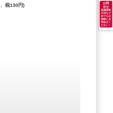
お問
円、税130円)
合せ
高価買取
方法など
何でもお
気軽にお
問合せく
ださい！