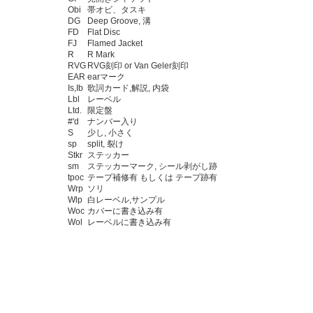
Obi
帯オビ、タスキ
DG
Deep Groove, 溝
FD
Flat Disc
FJ
Flamed Jacket
R
R Mark
RVG
RVG刻印 or Van Geler刻印
EAR
earマーク
Is,Ib
歌詞カード,解説, 内袋
Lbl
レーベル
Ltd.
限定盤
#'d
ナンバー入り
S
少し, 小さく
sp
split, 裂け
Stkr
ステッカー
sm
ステッカーマーク, シール剥がし跡
tpoc
テープ補修有 もしくは テープ跡有
Wrp
ソリ
Wlp
白レーベル,サンプル
Woc
カバーに書き込み有
Wol
レーベルに書き込み有