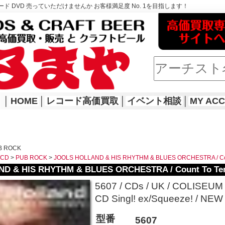
ド DVD 売っていただけませんか お客様満足度 No. 1を目指します！
│
HOME
│
レコード高価買取
│
イベント相談
│
MY AC
B ROCK
WCD
>
PUB ROCK
>
JOOLS HOLLAND & HIS RHYTHM & BLUES ORCHESTRA / Cou
D & HIS RHYTHM & BLUES ORCHESTRA / Count To Te
5607 / CDs / UK / COLISEU
CD Singl! ex/Squeeze! / NEW
型番
5607