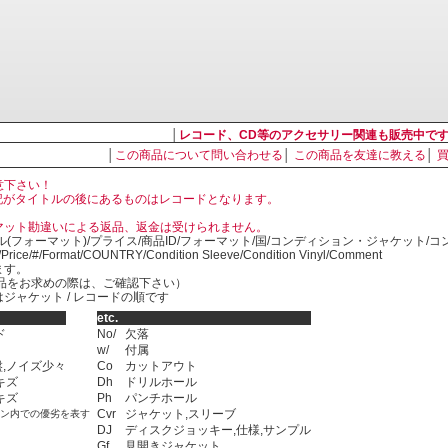
│
レコード、CD等のアクセサリー関連も販売中で
│
この商品について問い合わせる
│
この商品を友達に教える
│
意下さい！
, LP の表記がタイトルの後にあるものはレコードとなります。
マット勘違いによる返品、返金は受けられません。
ル(フォーマット)/プライス/商品ID/フォーマット/国/コンディション・ジャケット/
)/Price/#/Format/COUNTRY/Condition Sleeve/Condition Vinyl/Comment
ます。
SED商品をお求めの際は、ご確認下さい）
ジャケット / レコードの順です
etc.
ド
No/
欠落
w/
付属
,ノイズ少々
Co
カットアウト
キズ
Dh
ドリルホール
キズ
Ph
パンチホール
Cvr
ジャケット,スリーブ
ョン内での優劣を表す
DJ
ディスクジョッキー,仕様,サンプル
Gf
見開きジャケット