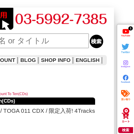
1
COUNT
│
BLOG
│
SHOP INFO
│
ENGLISH
│
nt To Ten(CDs)
n(CDs)
M / TOGA 011 CDX / 限定入荷! 4Tracks
検索