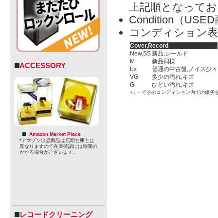
上記順となってお
Condition（
コンディション表
Cover,Record
New,SS
新品,シールド
M
新品同様
ACCESSORY
Ex
普通の中古盤,ノイズ少々
VG
多少の汚れ,キズ
G
ひどい汚れ,キズ
＋, －でそのコンディション内での優劣
Amazon Market Place
*アマゾン出品商品は店頭在庫とは
異なりますので在庫確認には時間の
かかる場合がございます。
レコードクリーニング