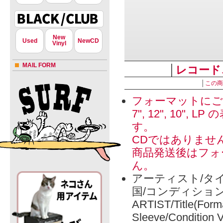
New
Used
NewCD
Vinyl
MAIL FORM
│
レコード
│
この商
フォーマットにご
7", 12", 1
す。
CDではありませ
商品発送後はフォ
ん。
アーティスト/タイ
国/コンディショ
ARTIST/Title(Form
Sleeve/Condition 