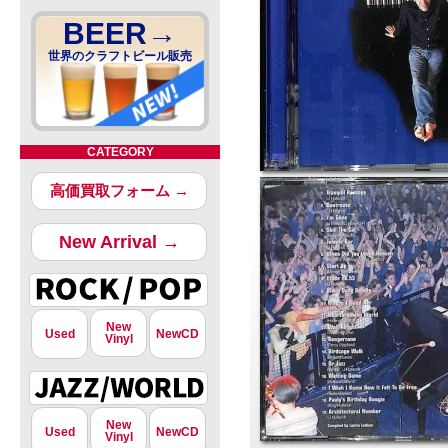
BEER→
世界のクラフトビール販売
CATEGORY
高価買取フォーム →
New Arrival →
New
Used
NewCD
Vinyl
New
Used
NewCD
Vinyl