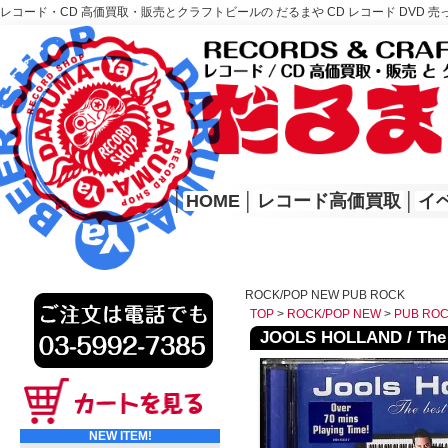
レコード・CD 高価買取・販売とクラフトビールの だるまや CD レコード DVD 売
レコード高価買取はこちら
HOME
│
HOME
│
レコード高価買取
│
イ
ROCK/POP NEW PUB ROCK
TOP
>
ROCK/POP NEW
>
PUB RO
JOOLS HOLLAND / The 
NEW ITEM!