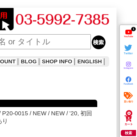
1
COUNT
│
BLOG
│
SHOP INFO
│
ENGLISH
│
/ P20-0015 / NEW / NEW / '20, 初回
あり
検索