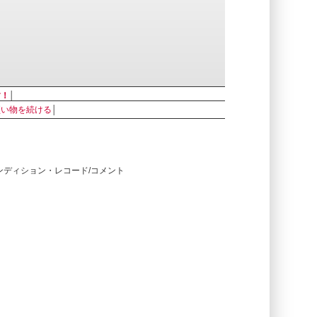
す！
│
買い物を続ける
│
コンディション・レコード/コメント