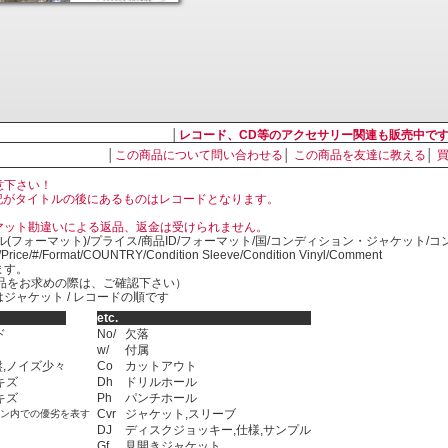
│
レコード、CD等のアクセサリー関連も販売中で
│
この商品について問い合わせる
│
この商品を友達に教える
│
意下さい！
, LP の表記がタイトルの後にあるものはレコードとなります。
マット勘違いによる返品、返金は受けられません。
ル(フォーマット)/プライス/商品ID/フォーマット/国/コンディション・ジャケット/
)/Price/#/Format/COUNTRY/Condition Sleeve/Condition Vinyl/Comment
ます。
SED商品をお求めの際は、ご確認下さい）
ジャケット / レコードの順です
etc.
ド
No/
欠落
w/
付属
,ノイズ少々
Co
カットアウト
キズ
Dh
ドリルホール
キズ
Ph
パンチホール
Cvr
ジャケット,スリーブ
ョン内での優劣を表す
DJ
ディスクジョッキー,仕様,サンプル
Gf
見開きジャケット