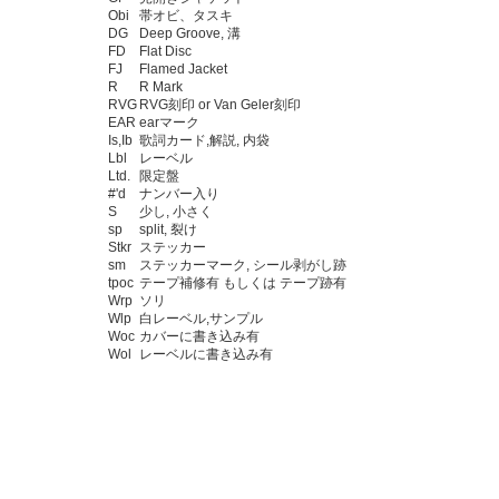
Obi
帯オビ、タスキ
DG
Deep Groove, 溝
FD
Flat Disc
FJ
Flamed Jacket
R
R Mark
RVG
RVG刻印 or Van Geler刻印
EAR
earマーク
Is,Ib
歌詞カード,解説, 内袋
Lbl
レーベル
Ltd.
限定盤
#'d
ナンバー入り
S
少し, 小さく
sp
split, 裂け
Stkr
ステッカー
sm
ステッカーマーク, シール剥がし跡
tpoc
テープ補修有 もしくは テープ跡有
Wrp
ソリ
Wlp
白レーベル,サンプル
Woc
カバーに書き込み有
Wol
レーベルに書き込み有