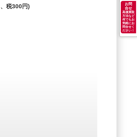
お問
円、税300円)
合せ
高価買取
方法など
何でもお
気軽にお
問合せく
ださい！