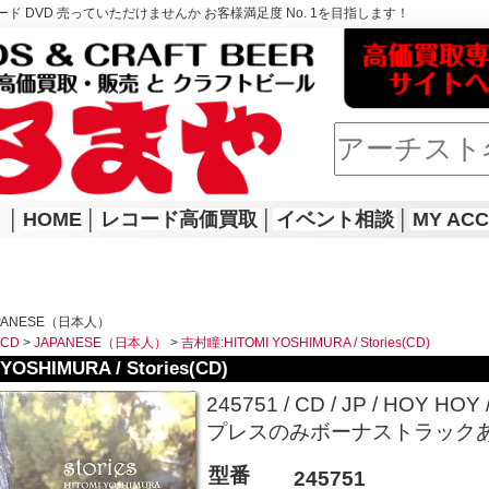
ド DVD 売っていただけませんか お客様満足度 No. 1を目指します！
│
HOME
│
レコード高価買取
│
イベント相談
│
MY AC
APANESE（日本人）
WCD
>
JAPANESE（日本人）
>
吉村瞳:HITOMI YOSHIMURA / Stories(CD)
OSHIMURA / Stories(CD)
245751 / CD / JP / HOY HOY 
プレスのみボーナストラック
型番
245751