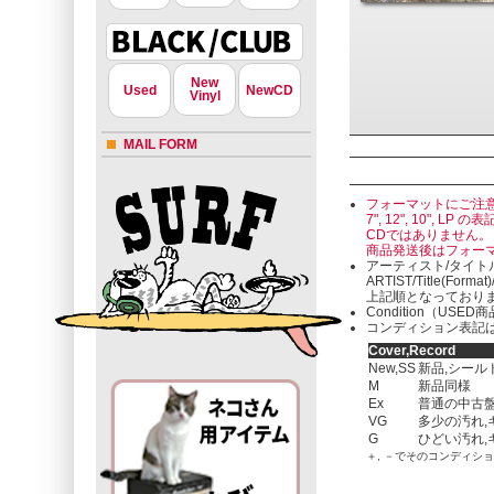
New
Used
NewCD
Vinyl
MAIL FORM
フォーマットにご注
7", 12", 10"
CDではありません。
商品発送後はフォー
アーティスト/タイト
ARTIST/Title(Format
上記順となっており
Condition（U
コンディション表記は
Cover,Record
New,SS
新品,シール
M
新品同様
Ex
普通の中古盤
VG
多少の汚れ,
G
ひどい汚れ,
＋, －でそのコンディシ