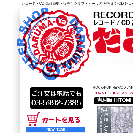
レコード・CD 高価買取・販売とクラフトビールの だるまや CD レコー
レコード高価買取はこちら
HOME
ROCK/POP NEWCD J
TOP
>
ROCK/POP NE
吉村瞳:HITOMI Y
NEW ITEM!