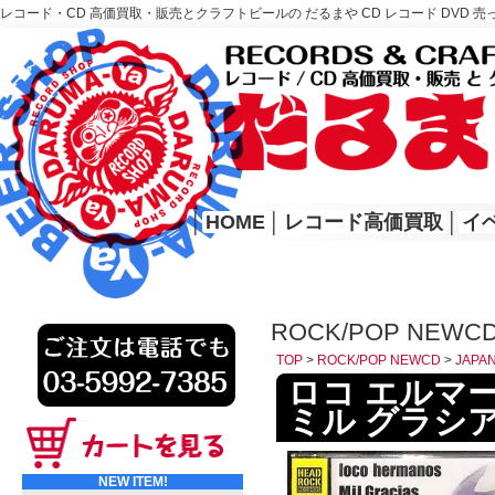
レコード・CD 高価買取・販売とクラフトビールの だるまや CD レコード DVD 売
レコード高価買取はこちら
HOME
│
HOME
│
レコード高価買取
│
イ
ROCK/POP NEW
TOP
>
ROCK/POP NEWCD
>
JAP
ロコ エルマーノ: 
ミル グラシア
NEW ITEM!