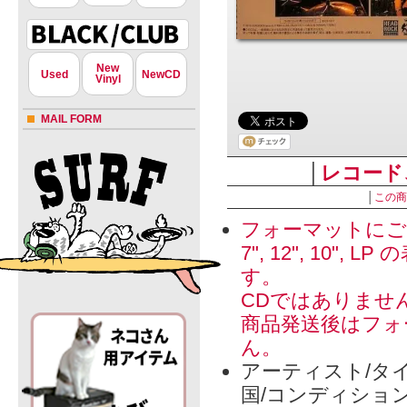
New
Used
NewCD
Vinyl
MAIL FORM
│
レコード
│
この商
フォーマットにご
7", 12", 1
す。
CDではありませ
商品発送後はフォ
ん。
アーティスト/タイ
国/コンディショ