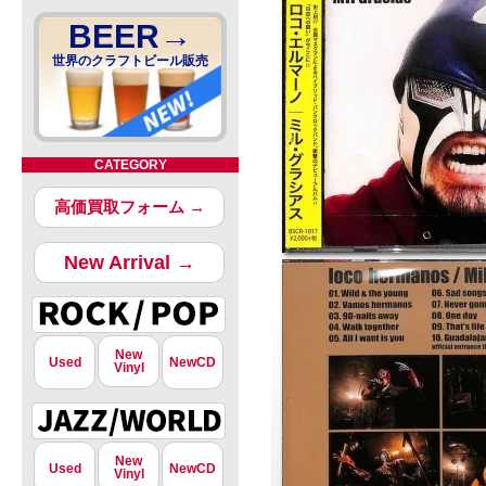
BEER→
世界のクラフトビール販売
CATEGORY
高価買取フォーム →
New Arrival →
New
Used
NewCD
Vinyl
New
Used
NewCD
Vinyl