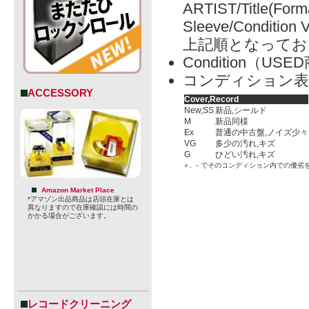
ARTIST/Title(Form
Sleeve/Condition 
上記順となってお
Condition（
コンディション表
ACCESSORY
Cover,Record
New,SS
新品,シールド
M
新品同様
Ex
普通の中古盤,ノイズ少々
VG
多少の汚れ,キズ
G
ひどい汚れ,キズ
＋, －でそのコンディション内での優劣
Amazon Market Place
*アマゾン出品商品は店頭在庫とは
異なりますので在庫確認には時間の
かかる場合がございます。
レコードクリーニング