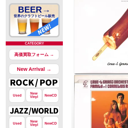
BEER→
世界のクラフトビール販売
CATEGORY
高価買取フォーム →
New Arrival →
New
Used
NewCD
Vinyl
New
Used
NewCD
Vinyl