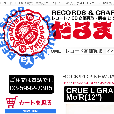
レコード・CD 高価買取・販売とクラフトビールの だるまや CD レコード DVD 売
レコード高価買取はこちら
HOME
│
HOME
│
レコード高価買取
│
イ
ROCK/POP NEW 
TOP
>
ROCK/POP NEW
>
JAPAN
CRUE L GRAN
Mo'R(12")
NEW ITEM!