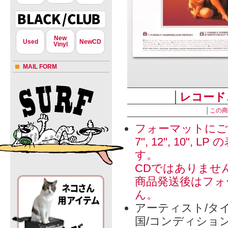
New
Used
NewCD
Vinyl
MAIL FORM
│
レコード
│
この商
フォーマットにご
7", 12", 1
す。
CDではありませ
商品発送後はフォ
ん。
アーティスト/タイ
国/コンディショ