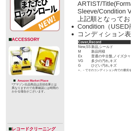
ARTIST/Title(Form
Sleeve/Condition 
上記順となってお
Condition（
コンディション表
ACCESSORY
Cover,Record
New,SS
新品,シールド
M
新品同様
Ex
普通の中古盤,ノイズ少々
VG
多少の汚れ,キズ
G
ひどい汚れ,キズ
＋, －でそのコンディション内での優劣
Amazon Market Place
*アマゾン出品商品は店頭在庫とは
異なりますので在庫確認には時間の
かかる場合がございます。
レコードクリーニング