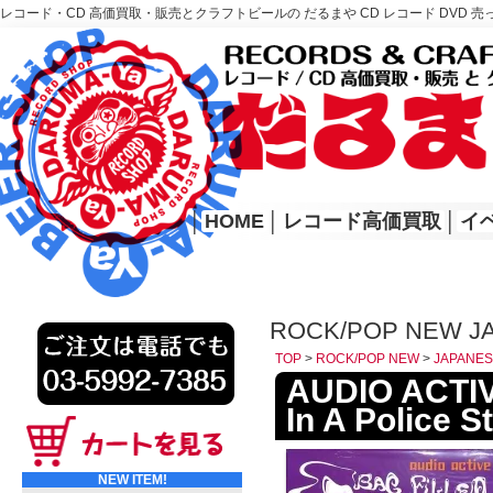
レコード・CD 高価買取・販売とクラフトビールの だるまや CD レコード DVD 売
レコード高価買取はこちら
HOME
│
HOME
│
レコード高価買取
│
イ
ROCK/POP NEW 
TOP
>
ROCK/POP NEW
>
JAPAN
AUDIO ACTIVE
In A Police S
NEW ITEM!