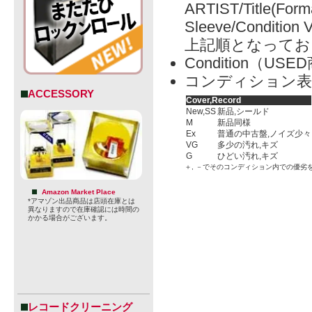
ARTIST/Title(Form
Sleeve/Condition 
上記順となってお
Condition（
コンディション表
ACCESSORY
Cover,Record
New,SS
新品,シールド
M
新品同様
Ex
普通の中古盤,ノイズ少々
VG
多少の汚れ,キズ
G
ひどい汚れ,キズ
＋, －でそのコンディション内での優劣
Amazon Market Place
*アマゾン出品商品は店頭在庫とは
異なりますので在庫確認には時間の
かかる場合がございます。
レコードクリーニング