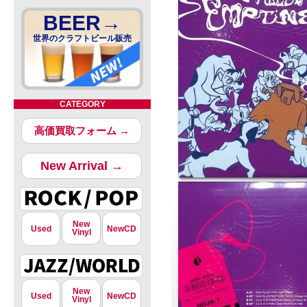
BEER→
世界のクラフトビール販売
CATEGORY
高価買取フォーム →
New Arrival →
New
Used
NewCD
Vinyl
New
Used
NewCD
Vinyl