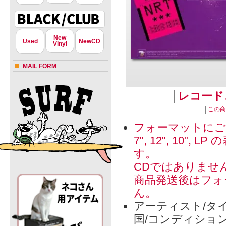
New
Used
NewCD
Vinyl
MAIL FORM
│
レコード
│
この商
フォーマットにご
7", 12", 1
す。
CDではありませ
商品発送後はフォ
ん。
アーティスト/タイ
国/コンディショ