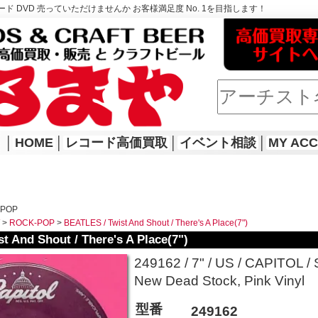
ド DVD 売っていただけませんか お客様満足度 No. 1を目指します！
│
HOME
│
レコード高価買取
│
イベント相談
│
MY AC
-POP
>
ROCK-POP
>
BEATLES / Twist And Shout / There's A Place(7")
t And Shout / There's A Place(7")
249162 / 7" / US / CAPITOL /
New Dead Stock, Pink Vinyl
型番
249162