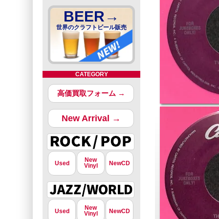
BEER→
世界のクラフトビール販売
CATEGORY
高価買取フォーム →
New Arrival →
New
Used
NewCD
Vinyl
New
Used
NewCD
Vinyl