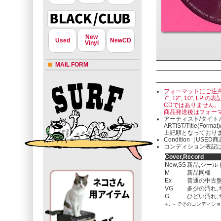
New
Used
NewCD
Vinyl
MAIL FORM
フォーマットにご注
7", 12", 10"
CDではありません。
商品発送後はフォー
アーティスト/タイト
ARTIST/Title(Format
上記順となっており
Condition（U
コンディション表記は
Cover,Record
New,SS
新品,シール
M
新品同様
Ex
普通の中古盤
VG
多少の汚れ,
G
ひどい汚れ,
＋, －でそのコンディシ