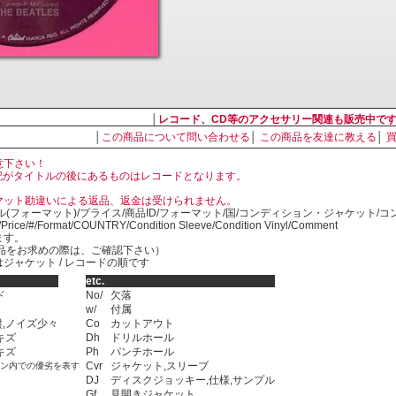
│
レコード、CD等のアクセサリー関連も販売中で
│
この商品について問い合わせる
│
この商品を友達に教える
│
意下さい！
, LP の表記がタイトルの後にあるものはレコードとなります。
マット勘違いによる返品、返金は受けられません。
ル(フォーマット)/プライス/商品ID/フォーマット/国/コンディション・ジャケット/
)/Price/#/Format/COUNTRY/Condition Sleeve/Condition Vinyl/Comment
ます。
SED商品をお求めの際は、ご確認下さい）
ジャケット / レコードの順です
etc.
ド
No/
欠落
w/
付属
,ノイズ少々
Co
カットアウト
キズ
Dh
ドリルホール
キズ
Ph
パンチホール
Cvr
ジャケット,スリーブ
ョン内での優劣を表す
DJ
ディスクジョッキー,仕様,サンプル
Gf
見開きジャケット