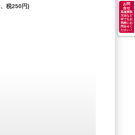
お問
円、税250円)
合せ
高価買取
方法など
何でもお
気軽にお
問合せく
ださい！