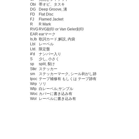
Obi
帯オビ、タスキ
DG
Deep Groove, 溝
FD
Flat Disc
FJ
Flamed Jacket
R
R Mark
RVG
RVG刻印 or Van Geler刻印
EAR
earマーク
Is,Ib
歌詞カード,解説, 内袋
Lbl
レーベル
Ltd.
限定盤
#'d
ナンバー入り
S
少し, 小さく
sp
split, 裂け
Stkr
ステッカー
sm
ステッカーマーク, シール剥がし跡
tpoc
テープ補修有 もしくは テープ跡有
Wrp
ソリ
Wlp
白レーベル,サンプル
Woc
カバーに書き込み有
Wol
レーベルに書き込み有