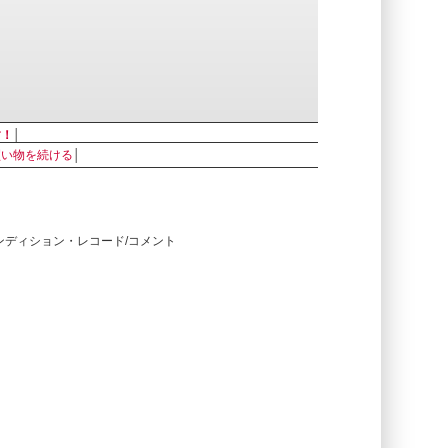
す！
│
買い物を続ける
│
コンディション・レコード/コメント