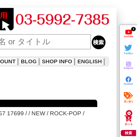
1
COUNT
│
BLOG
│
SHOP INFO
│
ENGLISH
│
 S7 17699 / / NEW / ROCK-POP /
検索