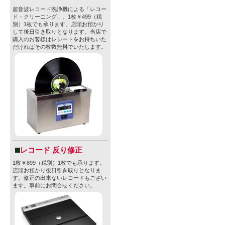
る場合がご
超音波レコード洗浄機による「レコー
さい。
ド・クリーニング」。1枚￥499（税
別）1枚でも承ります。店頭お預かり
※法律により
して後日引き取りとなります。当店で
購入のお客様はレシートをお持ちいた
止されてお
だければその枚数無料でいたします。
付けられて
【Lagunitas
リューイン
創業：1993
レコード 反り修正
1枚￥899（税別）1枚でも承ります。
拠点：カリフ
店頭お預かり後日引き取りとなりま
す。修正の出来ないレコードもござい
年間生産量：1,
ます。事前にお問合せください。
リットル、20