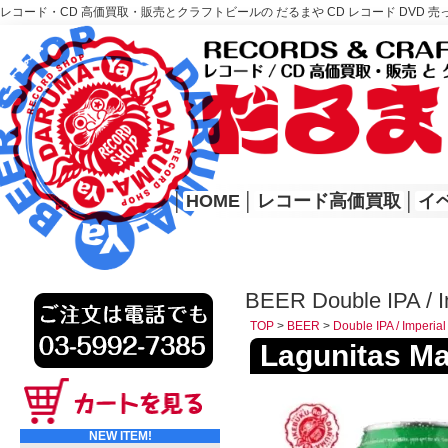
レコード・CD 高価買取・販売とクラフトビールの だるまや CD レコード DVD 売
レコード高価買取はこちら
HOME
│
HOME
│
レコード高価買取
│
イ
BEER Double IPA / I
TOP
>
BEER
>
Double IPA / Imperial
Lagunitas
NEW ITEM!