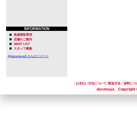
う考えまし
「楽器と同
れば上達で
INFORMATION
と。
高価買取専用
店舗のご案内
WANT LIST
スタッフ募集
1993年1
@darumaya3 からのツイート
(Lagunitas)。
北カリフォ
│
お支払い方法について
│
配送方法・送料につ
から北北西に
darumaya Copyright ©
街で、小さ
た。
その名もLaguni
トニーと彼の妻