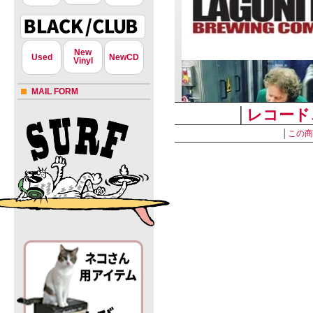
New
Used
NewCD
Vinyl
MAIL FORM
│
レコード
│
この商