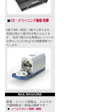
1992年、シ
Magee)
CD・クリーニング修復 研磨
た5ガロン(約
1枚￥399（税別）1枚でも承ります。
を造ってい
店頭お預かり後日引き取りとなりま
す。 当店で購入のお客様はレシートを
彼が初めて造った
お持ちいただければその枚数無料でい
たします。
Beer"と
でしたが、
そこでもう
は"Califor
使ってみた
せんが今度
MAIL MAGAZINE
がりました
新着・イベント情報は、メルマガ
で随時配信！登録は無料です！
その瞬間、
メールマガジン登録・解除