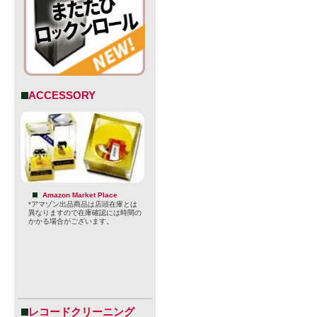
ACCESSORY
・内容量：35
Amazon Market Place
*アマゾン出品商品は店頭在庫とは
・容器：CA
異なりますので在庫確認には時間の
かかる場合がございます。
・JAN：7238
・賞味期限：20
※商品デザ
レコードクリーニング