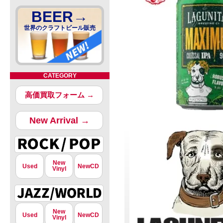
BEER→
世界のクラフトビール販売
CATEGORY
高価買取フォーム →
New Arrival →
New
Used
NewCD
Vinyl
New
Used
NewCD
Vinyl