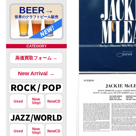
BEER→
世界のクラフトビール販売
CATEGORY
高価買取フォーム →
New Arrival →
New
Used
NewCD
Vinyl
New
Used
NewCD
Vinyl