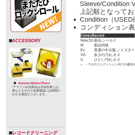
Sleeve/Condition 
上記順となってお
Condition（
コンディション表
Cover,Record
ACCESSORY
New,SS
新品,シールド
M
新品同様
Ex
普通の中古盤,ノイズ少々
VG
多少の汚れ,キズ
G
ひどい汚れ,キズ
＋, －でそのコンディション内での優劣
Amazon Market Place
*アマゾン出品商品は店頭在庫とは
異なりますので在庫確認には時間の
かかる場合がございます。
レコードクリーニング