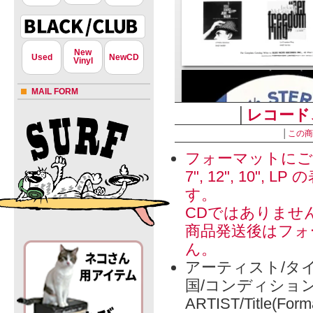
New
Used
NewCD
Vinyl
MAIL FORM
│
レコード
│
この商
フォーマットにご
7", 12", 1
す。
CDではありませ
商品発送後はフォ
ん。
アーティスト/タイ
国/コンディショ
ARTIST/Title(Form