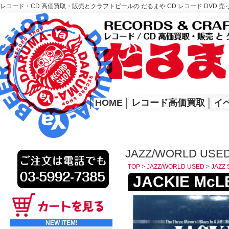
レコード・CD 高価買取・販売とクラフトビールの だるまや CD レコード DVD 売
レコード高価買取はこちら
HOME
│
HOME
│
レコード高価買取
│
イ
JAZZ/WORLD USED
TOP
>
JAZZ/WORLD USED
>
JAZZ 
JACKIE McLE
NEW ITEM!