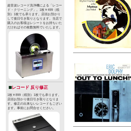
超音波レコード洗浄機による「レコー
ド・クリーニング」。1枚￥499（税
別）1枚でも承ります。店頭お預かり
して後日引き取りとなります。当店で
購入のお客様はレシートをお持ちいた
だければその枚数無料でいたします。
レコード 反り修正
1枚￥899（税別）1枚でも承ります。
店頭お預かり後日引き取りとなりま
す。修正の出来ないレコードもござい
ます。事前にお問合せください。