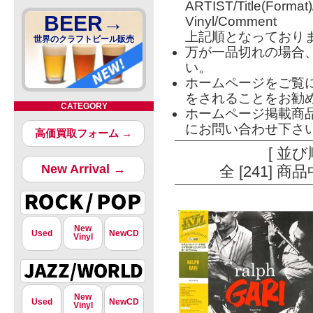
ARTIST/Title(Format
BEER→
Vinyl/Comment
上記順となっており
世界のクラフトビール販売
万が一品切れの場合
い。
ホームページをご覧
をされることをお勧
CATEGORY
ホームページ掲載商
にお問い合わせ下さ
高価買取フォーム →
[ 並び
New Arrival →
全 [241] 
New
Used
NewCD
Vinyl
New
Used
NewCD
Vinyl