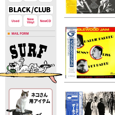
New
Used
NewCD
Vinyl
MAIL FORM