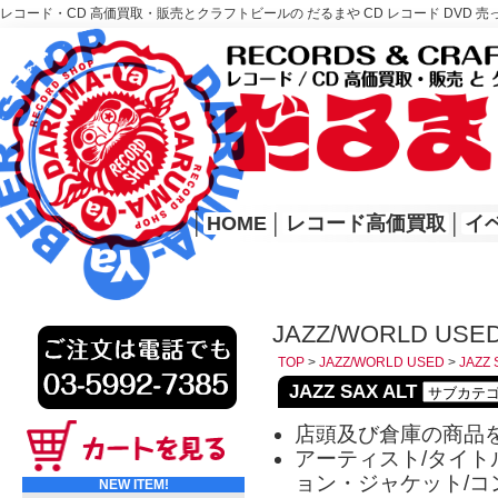
レコード・CD 高価買取・販売とクラフトビールの だるまや CD レコード DVD 売
レコード高価買取はこちら
HOME
│
HOME
│
レコード高価買取
│
イ
JAZZ/WORLD USED
TOP
>
JAZZ/WORLD USED
>
JAZZ 
JAZZ SAX ALT
店頭及び倉庫の商品
アーティスト/タイトル
ョン・ジャケット/コ
NEW ITEM!