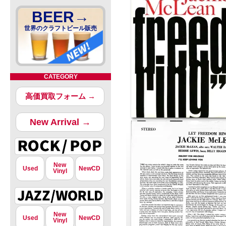
BEER→
世界のクラフトビール販売
CATEGORY
高価買取フォーム →
New Arrival →
New
Used
NewCD
Vinyl
New
Used
NewCD
Vinyl