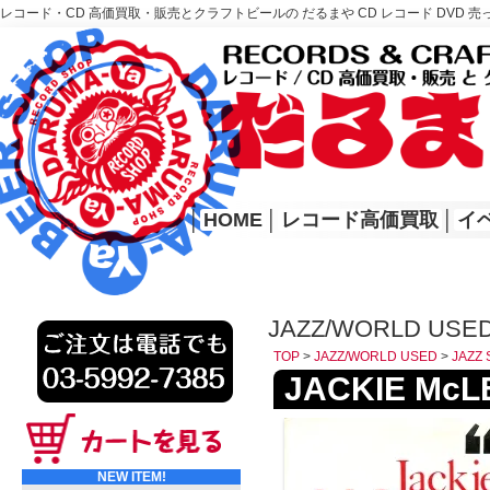
レコード・CD 高価買取・販売とクラフトビールの だるまや CD レコード DVD 売
レコード高価買取はこちら
HOME
│
HOME
│
レコード高価買取
│
イ
JAZZ/WORLD USED
TOP
>
JAZZ/WORLD USED
>
JAZZ 
JACKIE McLE
NEW ITEM!