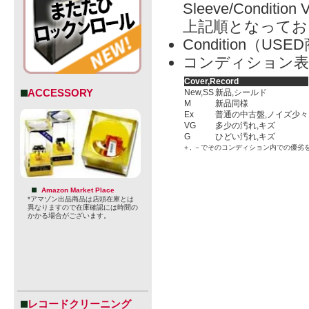
Sleeve/Condition 
上記順となってお
Condition（
コンディション表
Cover,Record
ACCESSORY
New,SS
新品,シールド
M
新品同様
Ex
普通の中古盤,ノイズ少々
VG
多少の汚れ,キズ
G
ひどい汚れ,キズ
＋, －でそのコンディション内での優劣
Amazon Market Place
*アマゾン出品商品は店頭在庫とは
異なりますので在庫確認には時間の
かかる場合がございます。
レコードクリーニング