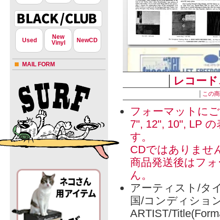
New
Used
NewCD
Vinyl
MAIL FORM
│
レコード
│
この商
フォーマットにご
7", 12", 1
す。
CDではありませ
商品発送後はフォ
ん。
アーティスト/タイ
国/コンディショ
ARTIST/Title(Form