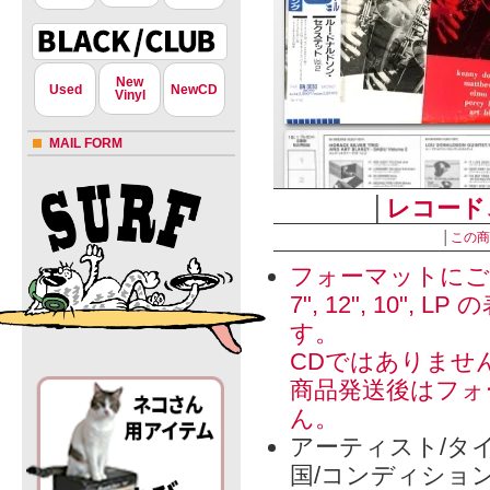
New
Used
NewCD
Vinyl
MAIL FORM
│
レコード
│
この商
フォーマットにご
7", 12", 1
す。
CDではありませ
商品発送後はフォ
ん。
アーティスト/タイ
国/コンディショ