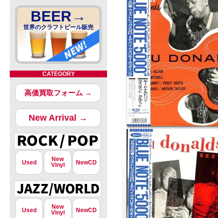
BEER→
世界のクラフトビール販売
CATEGORY
高価買取フォーム →
New Arrival →
New
Used
NewCD
Vinyl
New
Used
NewCD
Vinyl