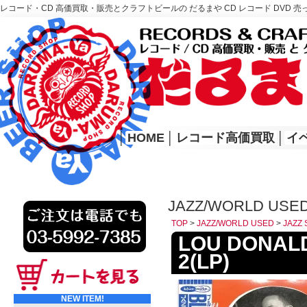
レコード・CD 高価買取・販売とクラフトビールの だるまや CD レコード DVD 売
レコード高価買取はこちら
HOME
│
HOME
│
レコード高価買取
│
イ
JAZZ/WORLD USED
TOP
>
JAZZ/WORLD USED
>
JAZZ 
LOU DONALDSO
2(LP)
NEW ITEM!