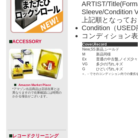
ARTIST/Title(Form
Sleeve/Condition 
上記順となってお
Condition（
コンディション表
ACCESSORY
Cover,Record
New,SS
新品,シールド
M
新品同様
Ex
普通の中古盤,ノイズ少々
VG
多少の汚れ,キズ
G
ひどい汚れ,キズ
＋, －でそのコンディション内での優劣
Amazon Market Place
*アマゾン出品商品は店頭在庫とは
異なりますので在庫確認には時間の
かかる場合がございます。
レコードクリーニング