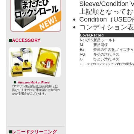
Sleeve/Condition 
上記順となってお
Condition（
コンディション表
Cover,Record
ACCESSORY
New,SS
新品,シールド
M
新品同様
Ex
普通の中古盤,ノイズ少々
VG
多少の汚れ,キズ
G
ひどい汚れ,キズ
＋, －でそのコンディション内での優劣
Amazon Market Place
*アマゾン出品商品は店頭在庫とは
異なりますので在庫確認には時間の
かかる場合がございます。
レコードクリーニング