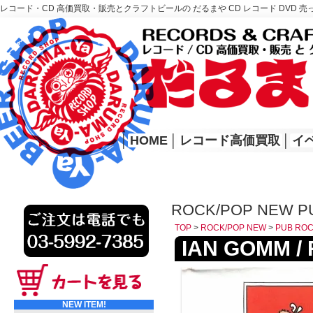
レコード・CD 高価買取・販売とクラフトビールの だるまや CD レコード DVD 売
レコード高価買取はこちら
HOME
│
HOME
│
レコード高価買取
│
イ
ROCK/POP NEW P
TOP
>
ROCK/POP NEW
>
PUB RO
IAN GOMM / R
NEW ITEM!