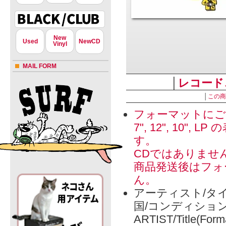
New
Used
NewCD
Vinyl
MAIL FORM
│
レコード
│
この商
フォーマットにご
7", 12", 1
す。
CDではありませ
商品発送後はフォ
ん。
アーティスト/タイ
国/コンディショ
ARTIST/Title(Form