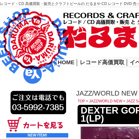
レコード・CD 高価買取・販売とクラフトビールの だるまや CD レコード DVD 売
レコード高価買取はこちら
HOME
│
HOME
│
レコード高価買取
│
イ
JAZZ/WORLD NEW 
TOP
>
JAZZ/WORLD NEW
>
JAZZ 
DEXTER GORD
1(LP)
NEW ITEM!