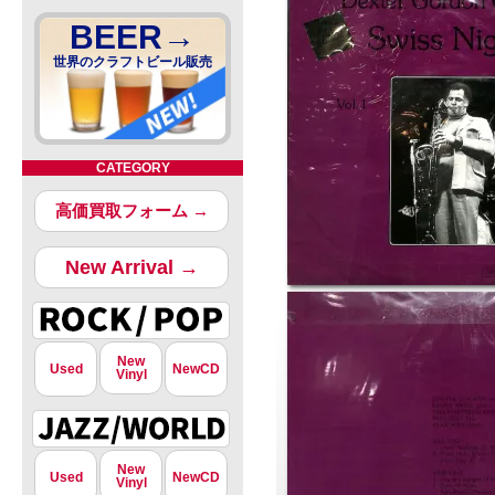
BEER→
世界のクラフトビール販売
CATEGORY
高価買取フォーム →
New Arrival →
New
Used
NewCD
Vinyl
New
Used
NewCD
Vinyl