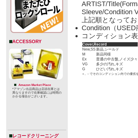
ARTIST/Title(Form
Sleeve/Condition 
上記順となってお
Condition（
コンディション表
ACCESSORY
Cover,Record
New,SS
新品,シールド
M
新品同様
Ex
普通の中古盤,ノイズ少々
VG
多少の汚れ,キズ
G
ひどい汚れ,キズ
＋, －でそのコンディション内での優劣
Amazon Market Place
*アマゾン出品商品は店頭在庫とは
異なりますので在庫確認には時間の
かかる場合がございます。
レコードクリーニング