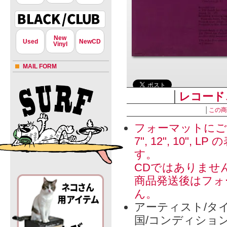
New
Used
NewCD
Vinyl
MAIL FORM
│
レコード
│
この商
フォーマットにご
7", 12", 1
す。
CDではありませ
商品発送後はフォ
ん。
アーティスト/タイ
国/コンディショ