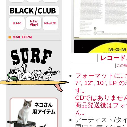
New
Used
NewCD
Vinyl
MAIL FORM
│
レコード
│
この商
フォーマットにご
7", 12", 1
す。
CDではありませ
商品発送後はフォ
ん。
アーティスト/タイ