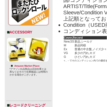
国/コンディショ
ARTIST/Title(Form
Sleeve/Condition 
上記順となってお
Condition（
コンディション表
ACCESSORY
Cover,Record
New,SS
新品,シールド
M
新品同様
Ex
普通の中古盤,ノイズ少々
VG
多少の汚れ,キズ
G
ひどい汚れ,キズ
＋, －でそのコンディション内での優劣
Amazon Market Place
*アマゾン出品商品は店頭在庫とは
異なりますので在庫確認には時間の
かかる場合がございます。
レコードクリーニング