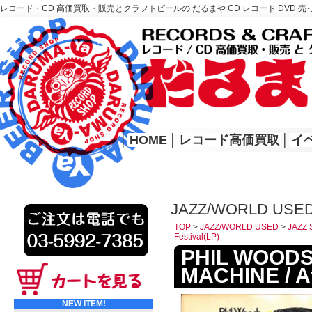
レコード・CD 高価買取・販売とクラフトビールの だるまや CD レコード DVD 売
レコード高価買取はこちら
HOME
│
HOME
│
レコード高価買取
│
イ
JAZZ/WORLD USED
TOP
>
JAZZ/WORLD USED
>
JAZZ 
Festival(LP)
PHIL WOODS
MACHINE / At
NEW ITEM!