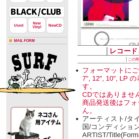
New
Used
NewCD
Vinyl
MAIL FORM
│
レコード
│
この商
フォーマットにご
7", 12", 1
す。
CDではありませ
商品発送後はフォ
ん。
アーティスト/タイ
国/コンディショ
ARTIST/Title(Form