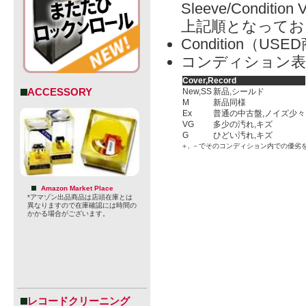
Sleeve/Condition 
上記順となってお
Condition（
コンディション表
Cover,Record
ACCESSORY
New,SS
新品,シールド
M
新品同様
Ex
普通の中古盤,ノイズ少々
VG
多少の汚れ,キズ
G
ひどい汚れ,キズ
＋, －でそのコンディション内での優劣
Amazon Market Place
*アマゾン出品商品は店頭在庫とは
異なりますので在庫確認には時間の
かかる場合がございます。
レコードクリーニング