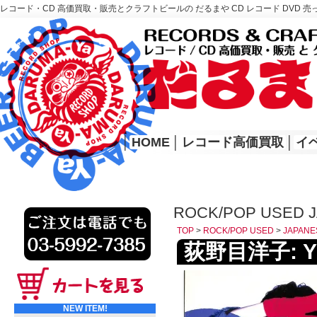
レコード・CD 高価買取・販売とクラフトビールの だるまや CD レコード DVD 売
レコード高価買取はこちら
HOME
│
HOME
│
レコード高価買取
│
イ
ROCK/POP USED
TOP
>
ROCK/POP USED
>
JAPAN
荻野目洋子: YOK
NEW ITEM!