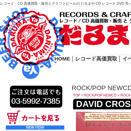
レコード・CD 高価買取・販売とクラフトビールの だるまや CD レコード DVD 売
レコード高価買取はこちら
HOME
│
HOME
│
レコード高価買取
│
イ
ROCK/POP NEWCD
TOP
>
ROCK/POP NEWCD
>
ROCK
DAVID CROSB
NEW ITEM!