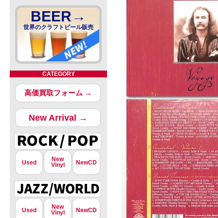
BEER→
世界のクラフトビール販売
CATEGORY
高価買取フォーム →
New Arrival →
New
Used
NewCD
Vinyl
New
Used
NewCD
Vinyl