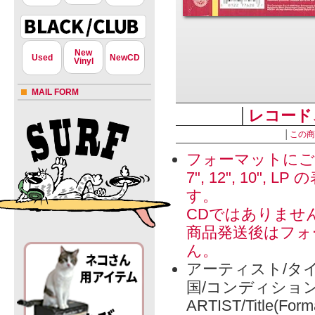
New
Used
NewCD
Vinyl
MAIL FORM
│
レコード
│
この商
フォーマットにご
7", 12", 1
す。
CDではありませ
商品発送後はフォ
ん。
アーティスト/タイ
国/コンディショ
ARTIST/Title(Form