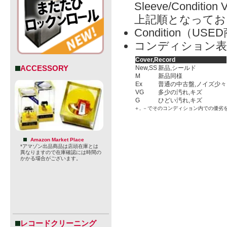
Sleeve/Condition 
上記順となってお
Condition（
コンディション表
Cover,Record
ACCESSORY
New,SS
新品,シールド
M
新品同様
Ex
普通の中古盤,ノイズ少々
VG
多少の汚れ,キズ
G
ひどい汚れ,キズ
＋, －でそのコンディション内での優劣
Amazon Market Place
*アマゾン出品商品は店頭在庫とは
異なりますので在庫確認には時間の
かかる場合がございます。
レコードクリーニング