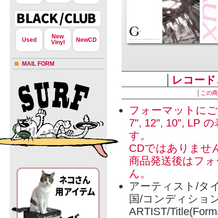
New
Used
NewCD
Vinyl
MAIL FORM
│
レコード
│
この商
フォーマットにご
7", 12", 1
す。
CDではありませ
商品発送後はフォ
ん。
アーティスト/タイ
国/コンディショ
ARTIST/Title(Form