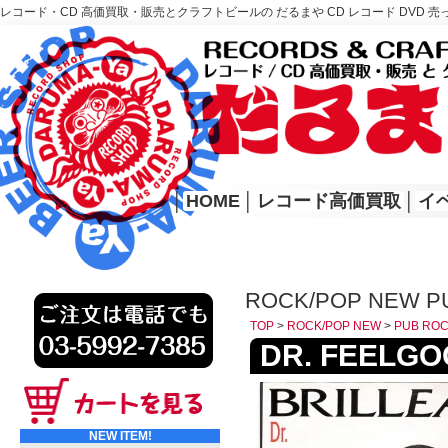
レコード・CD 高価買取・販売とクラフトビールの だるまや CD レコード DVD 売
レコード高価買取はこちら
HOME
│
HOME
│
レコード高価買取
│
イ
ROCK/POP NEW P
TOP
>
ROCK/POP NEW
>
PUB RO
DR. FEELGOOD
NEW ITEM!