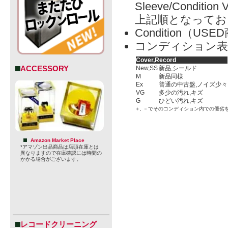
Sleeve/Condition 
上記順となってお
Condition（
コンディション表
Cover,Record
ACCESSORY
New,SS
新品,シールド
M
新品同様
Ex
普通の中古盤,ノイズ少々
VG
多少の汚れ,キズ
G
ひどい汚れ,キズ
＋, －でそのコンディション内での優劣
Amazon Market Place
*アマゾン出品商品は店頭在庫とは
異なりますので在庫確認には時間の
かかる場合がございます。
レコードクリーニング