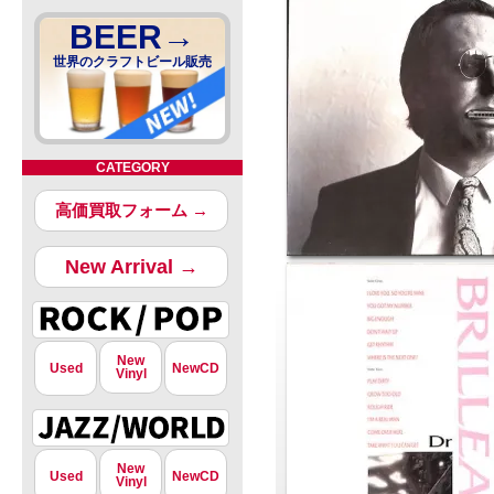
BEER→
世界のクラフトビール販売
CATEGORY
高価買取フォーム →
New Arrival →
New
Used
NewCD
Vinyl
New
Used
NewCD
Vinyl