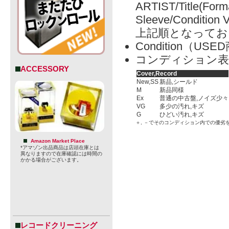
ARTIST/Title(Form
Sleeve/Condition 
上記順となってお
Condition（
コンディション表
ACCESSORY
Cover,Record
New,SS
新品,シールド
M
新品同様
Ex
普通の中古盤,ノイズ少々
VG
多少の汚れ,キズ
G
ひどい汚れ,キズ
＋, －でそのコンディション内での優劣
Amazon Market Place
*アマゾン出品商品は店頭在庫とは
異なりますので在庫確認には時間の
かかる場合がございます。
レコードクリーニング