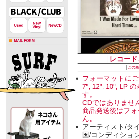
New
Used
NewCD
Vinyl
MAIL FORM
│
レコード
│
この商
フォーマットにご
7", 12", 1
す。
CDではありませ
商品発送後はフォ
ん。
アーティスト/タイ
国/コンディショ