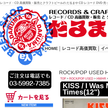
レコード・CD 高価買取・販売とクラフトビールの だるまや CD レコード DVD 売
レコード高価買取はこちら
HOME
│
HOME
│
レコード高価買取
│
イ
ROCK/POP USED 
TOP
>
ROCK/POP USED
>
HM/HR
KISS / I Was
Times(12")
NEW ITEM!