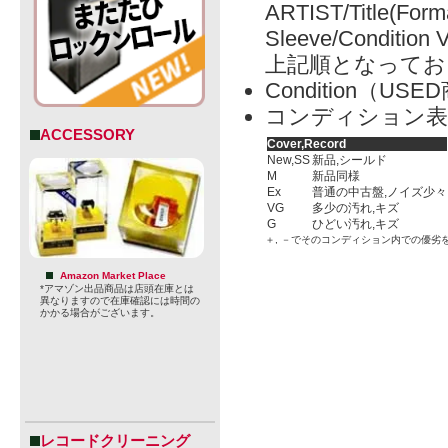
ARTIST/Title(Form
Sleeve/Condition 
上記順となってお
Condition（
コンディション表
ACCESSORY
Cover,Record
New,SS
新品,シールド
M
新品同様
Ex
普通の中古盤,ノイズ少々
VG
多少の汚れ,キズ
G
ひどい汚れ,キズ
＋, －でそのコンディション内での優劣
Amazon Market Place
*アマゾン出品商品は店頭在庫とは
異なりますので在庫確認には時間の
かかる場合がございます。
レコードクリーニング