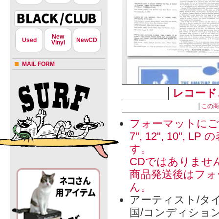
New
Used
NewCD
Vinyl
MAIL FORM
│
レコード
│
この商
フォーマットにご
7", 12", 1
す。
CDではありませ
商品発送後はフォ
ん。
アーティスト/タイ
国/コンディショ