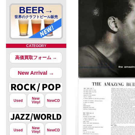
BEER→
世界のクラフトビール販売
CATEGORY
高価買取フォーム →
New Arrival →
New
Used
NewCD
Vinyl
New
Used
NewCD
Vinyl