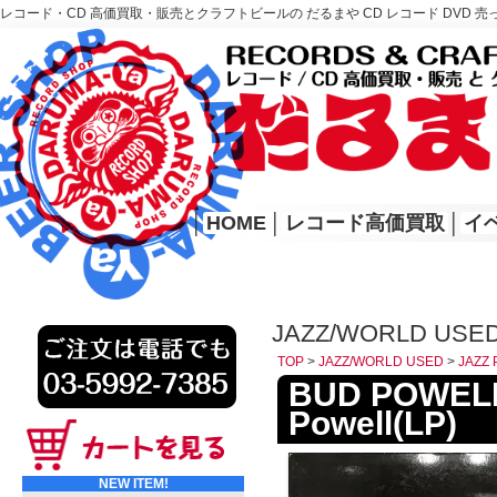
レコード・CD 高価買取・販売とクラフトビールの だるまや CD レコード DVD 売
レコード高価買取はこちら
HOME
│
HOME
│
レコード高価買取
│
イ
JAZZ/WORLD USED
TOP
>
JAZZ/WORLD USED
>
JAZZ 
BUD POWELL:
Powell(LP)
NEW ITEM!