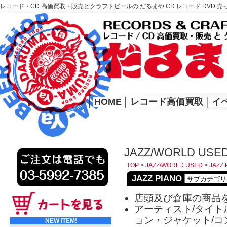
レコード・CD 高価買取・販売とクラフトビールの だるまや CD レコード DVD 売
レコード高価買取はこちら
HOME
│
HOME
│
レコード高価買取
│
イ
JAZZ/WORLD USED
TOP
>
JAZZ/WORLD USED
>
JAZZ 
JAZZ PIANO
店頭及び倉庫の商品
アーティスト/タイトル
ョン・ジャケット/コ
NEW ITEM!