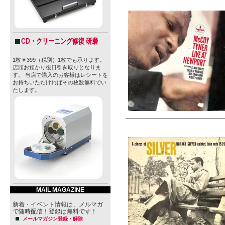
CD・クリーニング修復 研磨
1枚￥399（税別）1枚でも承ります。
店頭お預かり後日引き取りとなりま
す。 当店で購入のお客様はレシートを
お持ちいただければその枚数無料でい
たします。
MAIL MAGAZINE
新着・イベント情報は、メルマガ
で随時配信！登録は無料です！
メールマガジン登録・解除