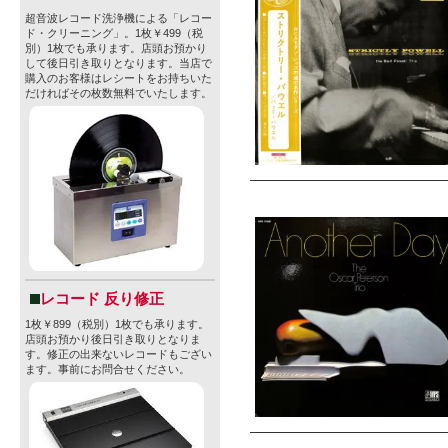
超音波レコード洗浄機による「レコー
ド・クリーニング」。1枚￥499（税
別）1枚でも承ります。店頭お預かり
して後日引き取りとなります。当店で
購入のお客様はレシートをお持ちいた
だければその枚数無料でいたします。
レコード 反り修正
1枚￥899（税別）1枚でも承ります。
店頭お預かり後日引き取りとなりま
す。修正の出来ないレコードもござい
ます。事前にお問合せください。