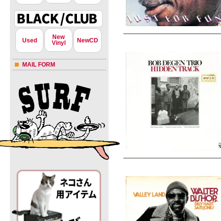
New
Used
NewCD
Vinyl
MAIL FORM