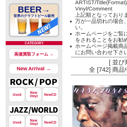
ARTIST/Title(Format
BEER→
Vinyl/Comment
上記順となっており
世界のクラフトビール販売
万が一品切れの場合
い。
ホームページをご覧
をされることをお勧
CATEGORY
ホームページ掲載商
にお問い合わせ下さ
高価買取フォーム →
[ 並び
New Arrival →
全 [742] 
New
Used
NewCD
Vinyl
New
Used
NewCD
Vinyl