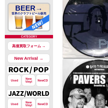
BEER→
世界のクラフトビール販売
CATEGORY
高価買取フォーム →
New Arrival →
New
Used
NewCD
Vinyl
New
Used
NewCD
Vinyl