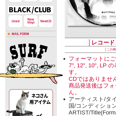
New
Used
NewCD
Vinyl
MAIL FORM
│
レコード
│
この商
フォーマットにご
7", 12", 1
す。
CDではありませ
商品発送後はフォ
ん。
アーティスト/タイ
国/コンディショ
ARTIST/Title(Form