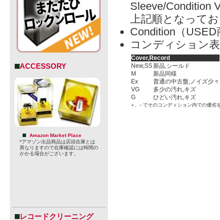
Sleeve/Condition 
上記順となってお
Condition（
コンディション表
Cover,Record
ACCESSORY
New,SS
新品,シールド
M
新品同様
Ex
普通の中古盤,ノイズ少々
VG
多少の汚れ,キズ
G
ひどい汚れ,キズ
＋, －でそのコンディション内での優劣
Amazon Market Place
*アマゾン出品商品は店頭在庫とは
異なりますので在庫確認には時間の
かかる場合がございます。
レコードクリーニング