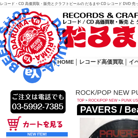
レコード・CD 高価買取・販売とクラフトビールの だるまや CD レコード DVD 売
レコード高価買取はこちら
HOME
│
HOME
│
レコード高価買取
│
イ
ROCK/POP NEW P
TOP
>
ROCK/POP NEW
>
PUNK US
PAVERS / Bea
NEW ITEM!