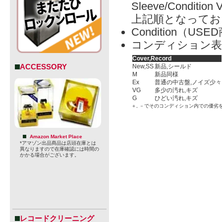
Sleeve/Condition 
上記順となってお
Condition（
コンディション表
Cover,Record
ACCESSORY
New,SS
新品,シールド
M
新品同様
Ex
普通の中古盤,ノイズ少々
VG
多少の汚れ,キズ
G
ひどい汚れ,キズ
＋, －でそのコンディション内での優劣
Amazon Market Place
*アマゾン出品商品は店頭在庫とは
異なりますので在庫確認には時間の
かかる場合がございます。
レコードクリーニング