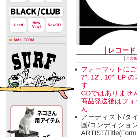
New
Used
NewCD
Vinyl
MAIL FORM
│
レコード
│
この商
フォーマットにご
7", 12", 1
す。
CDではありませ
商品発送後はフォ
ん。
アーティスト/タイ
国/コンディショ
ARTIST/Title(Form