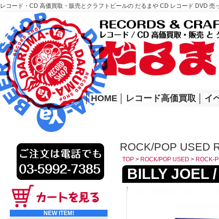
レコード・CD 高価買取・販売とクラフトビールの だるまや CD レコード DVD 売
レコード高価買取はこちら
HOME
│
HOME
│
レコード高価買取
│
イ
ROCK/POP USED 
TOP
>
ROCK/POP USED
>
ROCK-P
BILLY JOEL /
NEW ITEM!