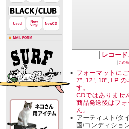
New
Used
NewCD
Vinyl
MAIL FORM
│
レコード
│
この商
フォーマットにご
7", 12", 1
す。
CDではありませ
商品発送後はフォ
ん。
アーティスト/タイ
国/コンディショ