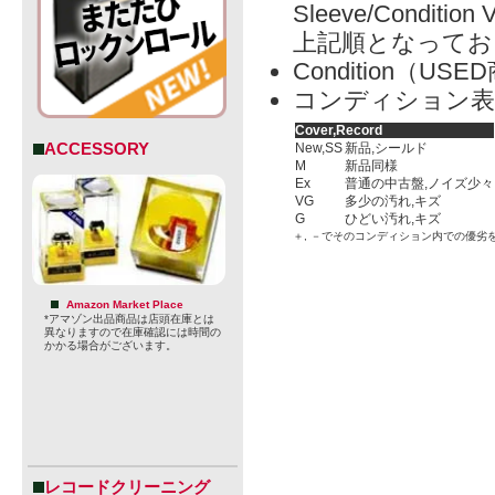
Sleeve/Condition 
上記順となってお
Condition（
コンディション表
Cover,Record
ACCESSORY
New,SS
新品,シールド
M
新品同様
Ex
普通の中古盤,ノイズ少々
VG
多少の汚れ,キズ
G
ひどい汚れ,キズ
＋, －でそのコンディション内での優劣
Amazon Market Place
*アマゾン出品商品は店頭在庫とは
異なりますので在庫確認には時間の
かかる場合がございます。
レコードクリーニング