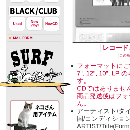
New
Used
NewCD
Vinyl
MAIL FORM
│
レコード
│
この商
フォーマットにご
7", 12", 1
す。
CDではありませ
商品発送後はフォ
ん。
アーティスト/タイ
国/コンディショ
ARTIST/Title(Form