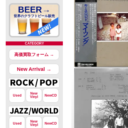
BEER→
世界のクラフトビール販売
CATEGORY
高価買取フォーム →
New Arrival →
New
Used
NewCD
Vinyl
New
Used
NewCD
Vinyl