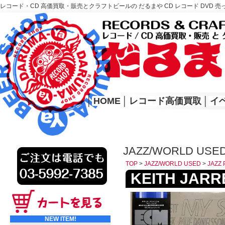
レコード・CD 高価買取・販売とクラフトビールの だるまや CD レコード DVD 売
レコード高価買取はこちら
HOME
│
HOME
│
レコード高価買取
│
イ
JAZZ/WORLD USED
TOP
>
JAZZ/WORLD USED
>
JAZZ 
KEITH JARRE
NEW ITEM!